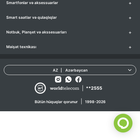
+
Smartfonlar və aksessuarlar
+
Smart saatlar və qulaqlıqlar
+
Notbuk, Planşet və akssesuarları
+
Məişət texnikası
AZ
|
Azərbaycan
|
**2555
|
Bütün hüquqlar qorunur
1998-2026