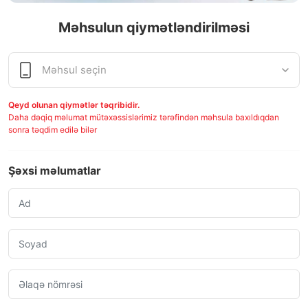
Məhsulun qiymətləndirilməsi
Qeyd olunan qiymətlər təqribidir.
Daha dəqiq məlumat mütəxəssislərimiz tərəfindən məhsula baxıldıqdan
sonra təqdim edilə bilər
Şəxsi məlumatlar