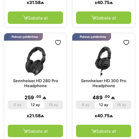
x
31.58
₼
x
40.75
₼
Səbətə at
Səbətə at
Pulsuz çatdırılma
Pulsuz çatdırılma
Sennheiser HD 280 Pro
Sennheiser HD 300 Pro
Headphone
Headphone
.00
.00
259
₼
489
₼
6 ay
12 ay
18 ay
6 ay
12 ay
18 ay
x
21.58
₼
x
40.75
₼
Səbətə at
Səbətə at