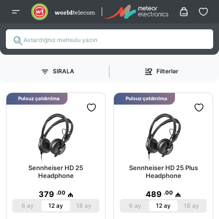
SIRALA
Filterlər
Pulsuz çatdırılma
Pulsuz çatdırılma
Sennheiser HD 25
Sennheiser HD 25 Plus
Headphone
Headphone
.00
.00
379
₼
489
₼
6 ay
12 ay
18 ay
6 ay
12 ay
18 ay