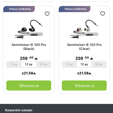
Pulsuz çatdırılma
Pulsuz çatdırılma
Sennheiser IE 100 Pro
Sennheiser IE 100 Pro
(Black)
(Clear)
.00
.00
259
₼
259
₼
6 ay
12 ay
18 ay
6 ay
12 ay
18 ay
x
21.58
₼
x
21.58
₼
Səbətə at
Səbətə at
Korporativ satışlar