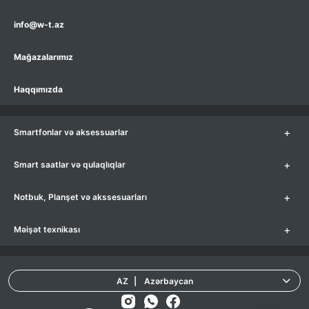
info@w-t.az
Mağazalarımız
Haqqımızda
+
Smartfonlar və aksessuarlar
+
Smart saatlar və qulaqlıqlar
+
Notbuk, Planşet və akssesuarları
+
Məişət texnikası
AZ
|
Azərbaycan