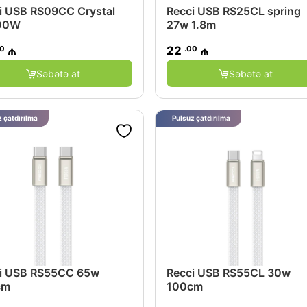
i USB RS09CC Crystal
Recci USB RS25CL spring
00W
27w 1.8m
00
.00
₼
22
₼
Səbətə at
Səbətə at
 çatdırılma
Pulsuz çatdırılma
i USB RS55CC 65w
Recci USB RS55CL 30w
cm
100cm