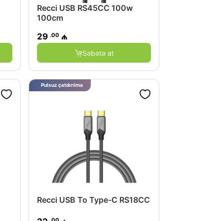
Recci USB RS45CC 100w
100cm
.00
29
₼
Səbətə at
Pulsuz çatdırılma
Recci USB To Type-C RS18CC
.00