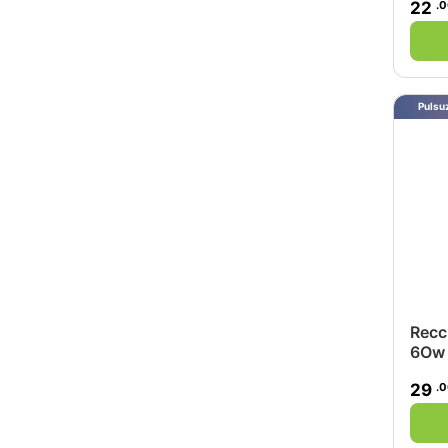
.
22
Pulsuz
Recc
6Ow
.
29