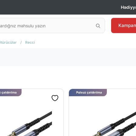
Hədiyyə
Kampan
Ötürücülər
/
Recci
 çatdırılma
Pulsuz çatdırılma