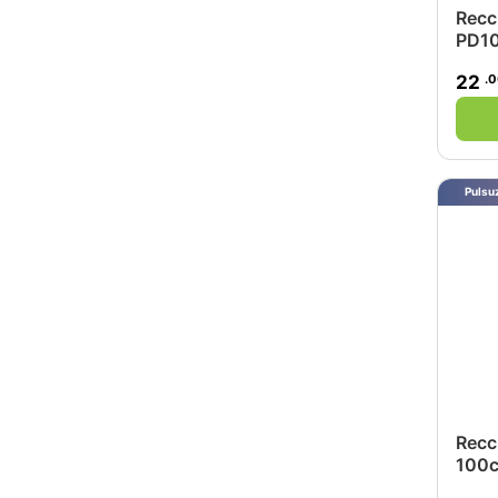
Recc
PD1
.
22
Pulsuz
Recc
100