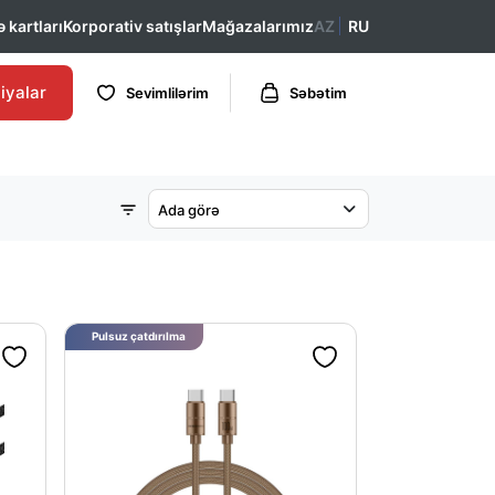
 kartları
Korporativ satışlar
Mağazalarımız
AZ
RU
iyalar
Sevimlilərim
Səbətim
Ada görə
Pulsuz çatdırılma