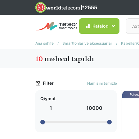
*2555
Kataloq
Ana səhifə
/
Smartfonlar və aksessuarlar
/
Kabellər/
10
məhsul tapıldı
Filter
Hamısını təmizlə
Pulsuz
Qiymət
1
10000