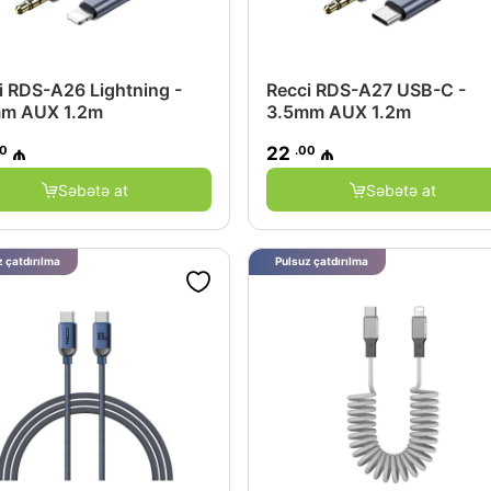
i RDS-A26 Lightning -
Recci RDS-A27 USB-C -
m AUX 1.2m
3.5mm AUX 1.2m
00
.00
₼
22
₼
Səbətə at
Səbətə at
 çatdırılma
Pulsuz çatdırılma