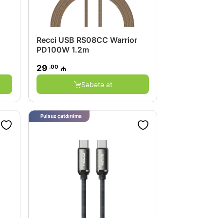
Recci USB RS08CC Warrior
PD100W 1.2m
.00
29
₼
Səbətə at
Pulsuz çatdırılma