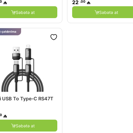
00
.00
₼
22
₼
Səbətə at
Səbətə at
 çatdırılma
i USB To Type-C RS47T
00
₼
Səbətə at