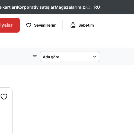
 kartları
Korporativ satışlar
Mağazalarımız
AZ
RU
iyalar
Sevimlilərim
Səbətim
Ada görə