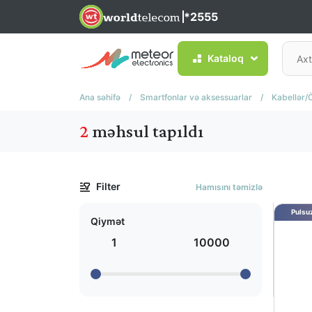
*2555
Kataloq
Ana səhifə
/
Smartfonlar və aksessuarlar
/
Kabellər/
2
məhsul tapıldı
Filter
Hamısını təmizlə
Pulsuz
Qiymət
1
10000