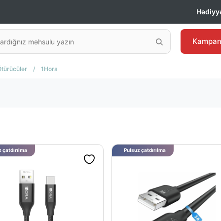
Hədiyyə
Kampan
Ötürücülər
/
1Hora
 çatdırılma
Pulsuz çatdırılma