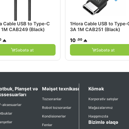
a Cable USB to Type-C
1Hora Cable USB to Type-
 1M CAB249 (Black)
3A 1M CAB251 (Black)
0
.00
₼
10
₼
Səbətə at
Səbətə at
otbuk, Planşet və
Məişət texnikası
Kömək
kssesuarları
Tozsoranlar
Korporativ satışlar
-aksesuarlar
Robot tozsoranlar
Mağazalarımız
tbuklar
Kondisionerlər
Haqqımızda
Bizimlə əlaqə
anşetlər
Fenlər