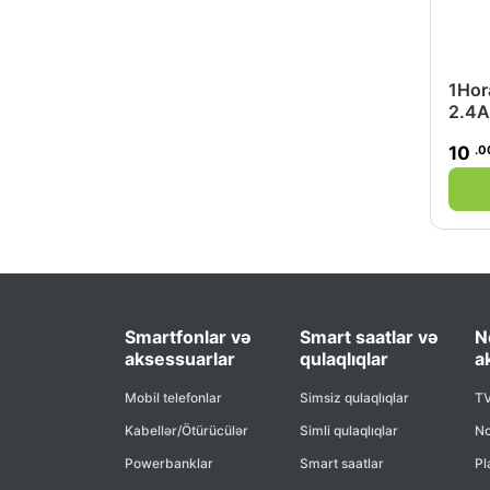
1Hor
2.4A
.0
10
Smartfonlar və
Smart saatlar və
N
aksessuarlar
qulaqlıqlar
a
Mobil telefonlar
Simsiz qulaqlıqlar
TV
Kabellər/Ötürücülər
Simli qulaqlıqlar
No
Powerbanklar
Smart saatlar
Pl