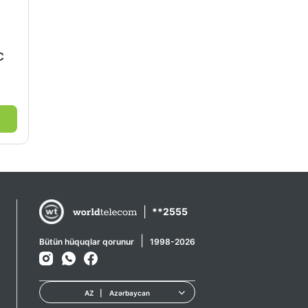
C
|
**2555
|
Bütün hüquqlar qorunur
1998-2026
AZ
|
Azərbaycan