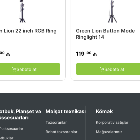
n Lion 22 inch RGB Ring
Green Lion Button Mode
t
Ringlight 14
.00
.00
₼
119
₼
Səbətə at
Səbətə at
otbuk, Planşet və
Məişət texnikası
Kömək
kssesuarları
Tozsoranlar
Korporativ satışlar
-aksesuarlar
Robot tozsoranlar
Mağazalarımız
tbuklar