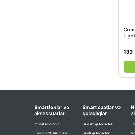
Gree
Ligh
139
Smartfonlar və
Smart saatlar və
N
aksessuarlar
qulaqlıqlar
a
Mobil telefonlar
Simsiz qulaqlıqlar
TV
Kabellər/Ötürücülər
Simli qulaqlıqlar
No