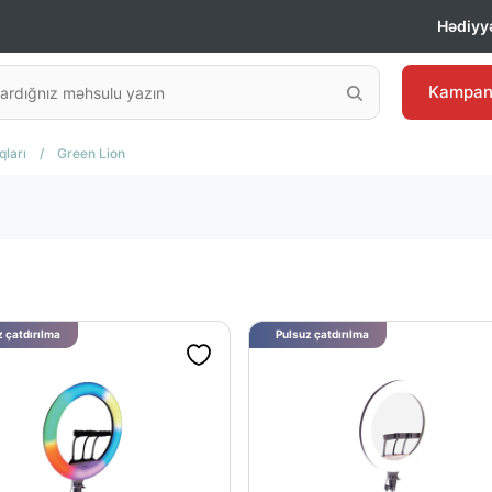
Hədiyyə
Kampan
qları
/
Green Lion
 çatdırılma
Pulsuz çatdırılma