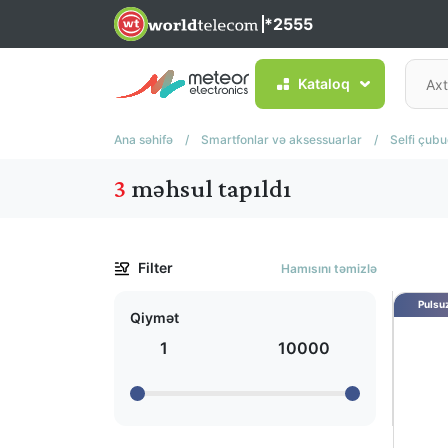
*2555
Kataloq
Ana səhifə
/
Smartfonlar və aksessuarlar
/
Selfi çubu
3
məhsul tapıldı
Filter
Hamısını təmizlə
Pulsuz
Qiymət
1
10000