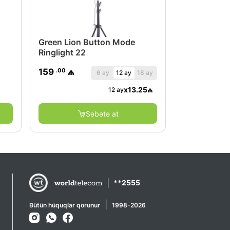
Green Lion Button Mode
Ringlight 22
.00
159
₼
6 ay
12 ay
18 ay
x
13.25
₼
12 ay
Səbətə at
|
**2555
|
Bütün hüquqlar qorunur
1998-2026