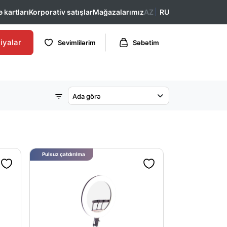
 kartları
Korporativ satışlar
Mağazalarımız
AZ
RU
iyalar
Sevimlilərim
Səbətim
Ada görə
Pulsuz çatdırılma