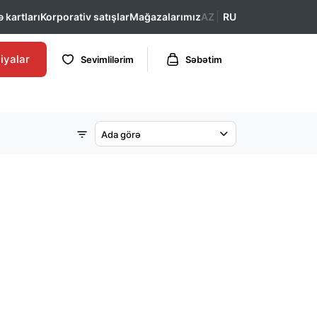
 kartları
Korporativ satışlar
Mağazalarımız
AZ
RU
iyalar
Sevimlilərim
Səbətim
Ada görə