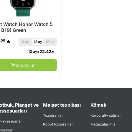
t Watch Honor Watch 5
-B19) Green
.00
₼
6 ay
12 ay
18 ay
x
22.42
₼
12 ay
Səbətə at
otbuk, Planşet və
Məişət texnikası
Kömək
kssesuarları
Tozsoranlar
Korporativ satışlar
-aksesuarlar
Robot tozsoranlar
Mağazalarımız
tbuklar