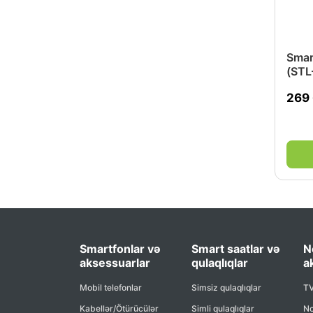
Smar
(STL
269
Smartfonlar və
Smart saatlar və
N
aksessuarlar
qulaqlıqlar
a
Mobil telefonlar
Simsiz qulaqlıqlar
TV
Kabellər/Ötürücülər
Simli qulaqlıqlar
No