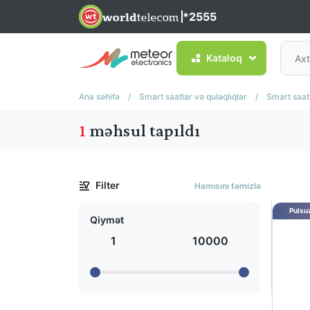
*2555
Kataloq
Ana səhifə
/
Smart saatlar və qulaqlıqlar
/
Smart saat
1
məhsul tapıldı
Filter
Hamısını təmizlə
Pulsuz
Qiymət
1
10000