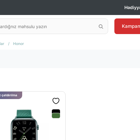
Hədiyyə
Kampan
lar
/
Honor
 çatdırılma