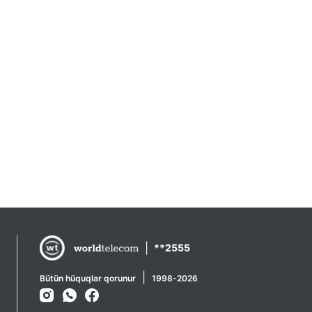
|
**2555
|
Bütün hüquqlar qorunur
1998-2026