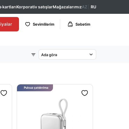
 kartları
Korporativ satışlar
Mağazalarımız
AZ
RU
iyalar
Sevimlilərim
Səbətim
Ada görə
Pulsuz çatdırılma