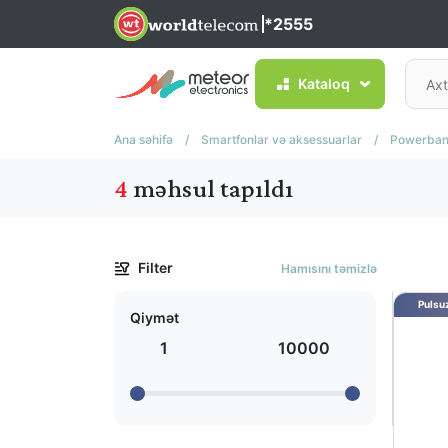
*2555
Kataloq
Ana səhifə
/
Smartfonlar və aksessuarlar
/
Powerban
4
məhsul tapıldı
Filter
Hamısını təmizlə
Pulsuz
Qiymət
1
10000