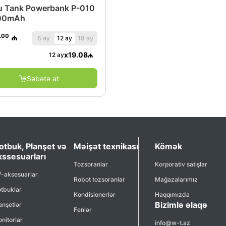
 Tank Powerbank P-010
00mAh
.00
₼
6 ay
12 ay
18 ay
x
19.08
₼
12 ay
Səbətə at
otbuk, Planşet və
Məişət texnikası
Kömək
kssesuarları
Tozsoranlar
Korporativ satışlar
-aksesuarlar
Robot tozsoranlar
Mağazalarımız
tbuklar
Kondisionerlər
Haqqımızda
Bizimlə əlaqə
anşetlər
Fenlər
nitorlar
info@w-t.az