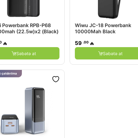
i Powerbank RPB-P68
Wiwu JC-18 Powerbank
0mah (22.5w)x2 (Black)
10000Mah Black
0
.00
₼
59
₼
Səbətə at
Səbətə at
 çatdırılma