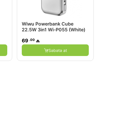
Wiwu Powerbank Cube
22.5W 3in1 Wi-P055 (White)
.00
69
₼
Səbətə at