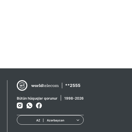
|
**2555
|
Bütün hüquqlar qorunur
1998-2026
AZ
|
Azərbaycan