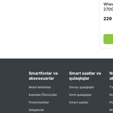
Wiwu
270
229
Smartfonlar və
Smart saatlar və
N
aksessuarlar
qulaqlıqlar
a
Mobil telefonlar
Simsiz qulaqlıqlar
TV
Kabellər/Ötürücülər
Simli qulaqlıqlar
No
Powerbanklar
Smart saatlar
Pl
Adapterlər
Mo