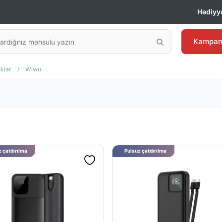
Hədiyyə
Kampan
klar
/
Wiwu
 çatdırılma
Pulsuz çatdırılma