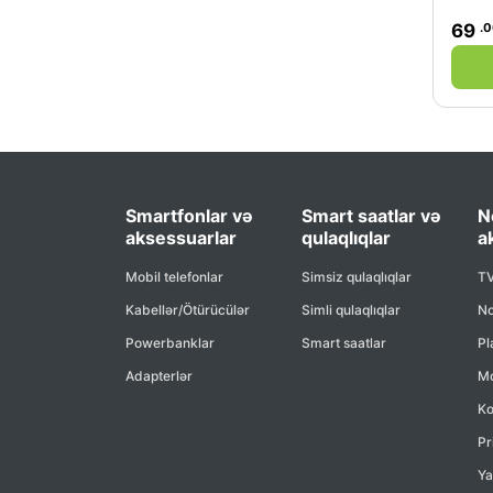
.
69
Smartfonlar və
Smart saatlar və
N
aksessuarlar
qulaqlıqlar
a
Mobil telefonlar
Simsiz qulaqlıqlar
TV
Kabellər/Ötürücülər
Simli qulaqlıqlar
No
Powerbanklar
Smart saatlar
Pl
Adapterlər
Mo
Ko
Pr
Ya