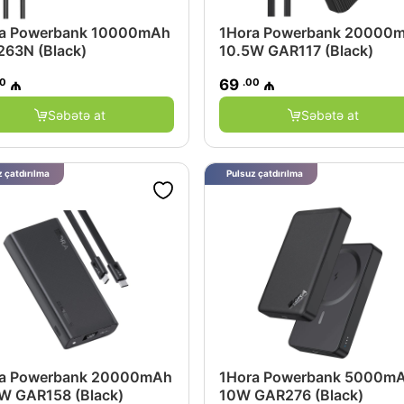
a Powerbank 10000mAh
1Hora Powerbank 20000
63N (Black)
10.5W GAR117 (Black)
00
.00
₼
69
₼
Səbətə at
Səbətə at
 çatdırılma
Pulsuz çatdırılma
ra Powerbank 20000mAh
1Hora Powerbank 5000m
W GAR158 (Black)
10W GAR276 (Black)