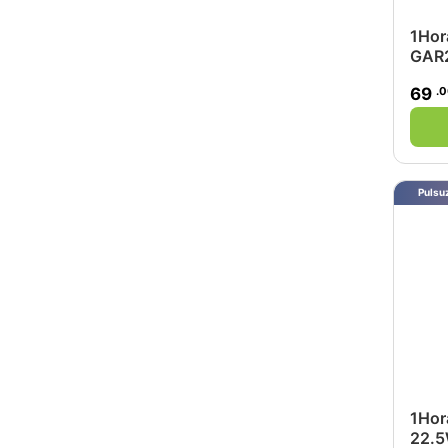
1Hor
GAR2
.
69
Pulsuz
1Ho
22.5