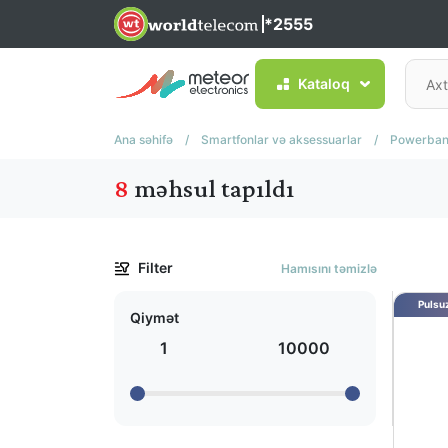
*2555
Kataloq
Ana səhifə
/
Smartfonlar və aksessuarlar
/
Powerban
8
məhsul tapıldı
Filter
Hamısını təmizlə
Pulsuz
Qiymət
1
10000