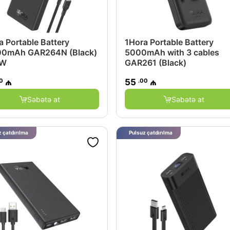
a Portable Battery
1Hora Portable Battery
0mAh GAR264N (Black)
5000mAh with 3 cables
5W
GAR261 (Black)
0
.00
₼
55
₼
Səbətə at
Səbətə at
 çatdırılma
Pulsuz çatdırılma