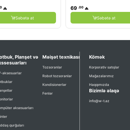
00
.00
₼
69
₼
Səbətə at
Səbətə at
otbuk, Planşet və
Məişət texnikası
Kömək
kssesuarları
Tozsoranlar
Korporativ satışlar
-aksesuarlar
Robot tozsoranlar
Mağazalarımız
tbuklar
Kondisionerlər
Haqqımızda
Bizimlə əlaqə
anşetlər
Fenlər
nitorlar
info@w-t.az
mpüter aksesuarları
inter
ddaş qurğuları