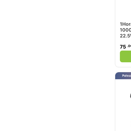
1Hor
1000
22.
.0
75
Pulsuz