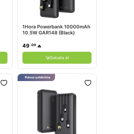
1Hora Powerbank 10000mAh
10.5W GAR148 (Black)
.00
49
₼
Səbətə at
Pulsuz çatdırılma