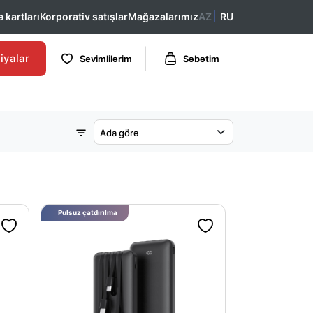
 kartları
Korporativ satışlar
Mağazalarımız
AZ
RU
iyalar
Sevimlilərim
Səbətim
Ada görə
Pulsuz çatdırılma