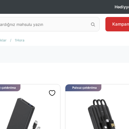
Hədiyyə
Kampan
klar
/
1Hora
 çatdırılma
Pulsuz çatdırılma