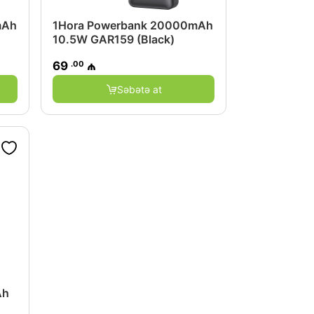
mAh
1Hora Powerbank 20000mAh
10.5W GAR159 (Black)
.00
69
₼
Səbətə at
Ah