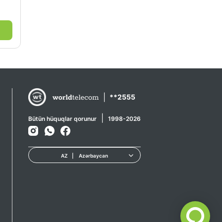
|
**2555
|
Bütün hüquqlar qorunur
1998-2026
AZ
|
Azərbaycan