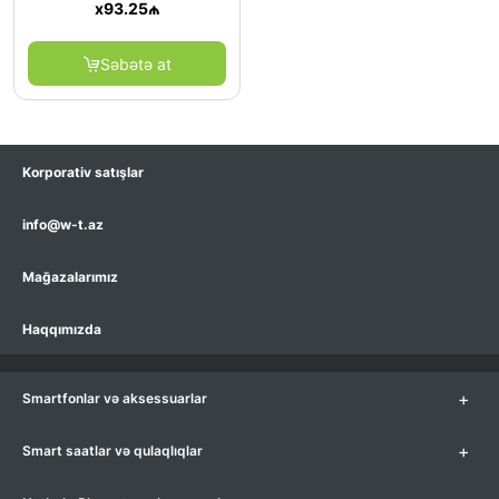
x
93.25
₼
Səbətə at
Korporativ satışlar
info@w-t.az
Mağazalarımız
Haqqımızda
+
Smartfonlar və aksessuarlar
+
Smart saatlar və qulaqlıqlar