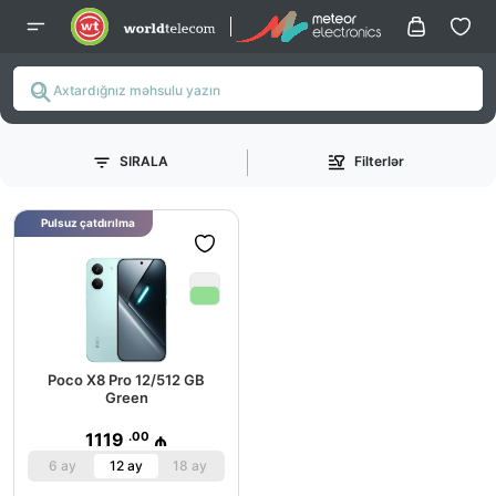
SIRALA
Filterlər
Pulsuz çatdırılma
Poco X8 Pro 12/512 GB
Green
.00
1119
₼
6 ay
12 ay
18 ay