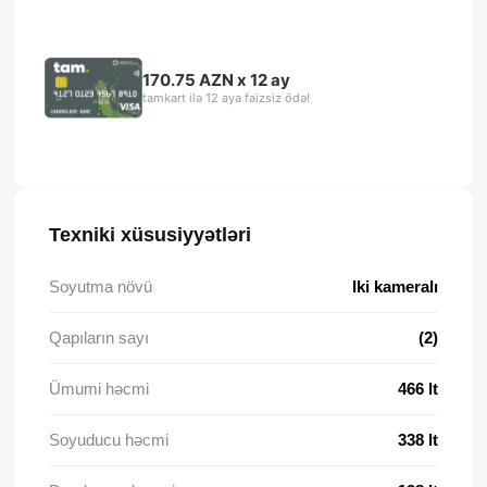
170.75 AZN x 12 ay
tamkart ilə 12 aya faizsiz ödə!
Texniki xüsusiyyətləri
Soyutma növü
Iki kameralı
Qapıların sayı
(2)
Ümumi həcmi
466 lt
Soyuducu həcmi
338 lt