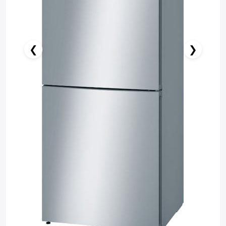
❮
❯
Stokda Yoxdur