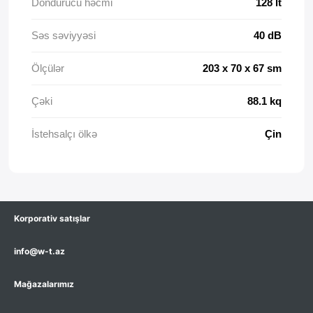
Dondurucu həcmi
128 lt
Səs səviyyəsi
40 dB
Ölçülər
203 x 70 x 67 sm
Çəki
88.1 kq
İstehsalçı ölkə
Çin
Korporativ satışlar
info@w-t.az
Mağazalarımız