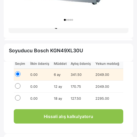
Zəmanət: 1il
Məsləhət al
Soyuducu Bosch KGN49XL30U
İlkin ödənişsiz hissə-hissə ödə!
Seçim
İlkin ödəniş
Müddət
Aylıq ödəniş
Yekun məbləğ
0.00
6 ay
341.50
2049.00
0.00
12 ay
170.75
2049.00
0.00
18 ay
127.50
2295.00
Hissəli alış kalkulyatoru