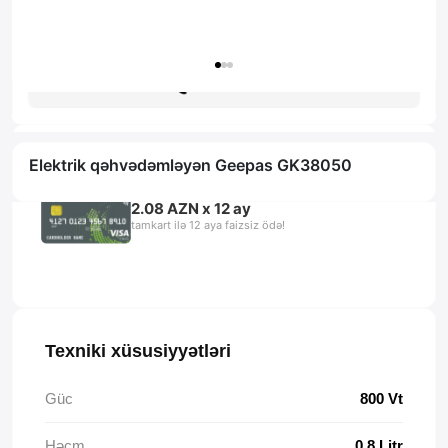
Zəmanət: 1il
Məsləhət al
Elektrik qəhvədəmləyən Geepas GK38050
2.08 AZN x 12 ay
tamkart ilə 12 aya faizsiz ödə!
Texniki xüsusiyyətləri
Güc
800 Vt
Həcm
0.8 Litr