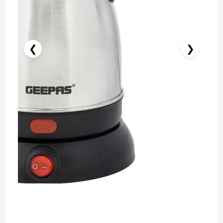
❮
❯
Stokda Yoxdur