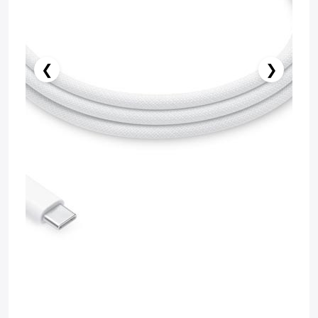
❮
❯
️ İndi al
Səbətə at
Pulsuz çatdırılma
Zəmanət: 1il