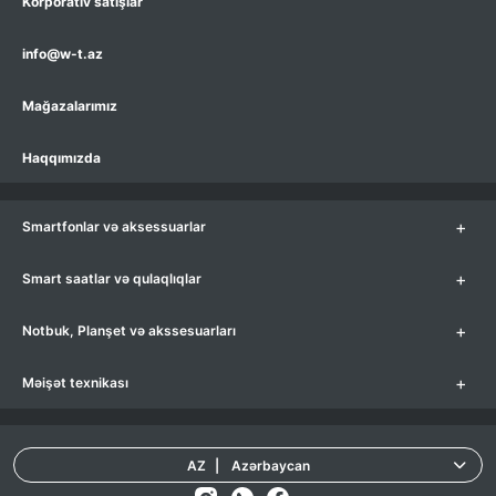
Korporativ satışlar
info@w-t.az
Mağazalarımız
Haqqımızda
+
Smartfonlar və aksessuarlar
+
Smart saatlar və qulaqlıqlar
+
Notbuk, Planşet və akssesuarları
+
Məişət texnikası
AZ
|
Azərbaycan