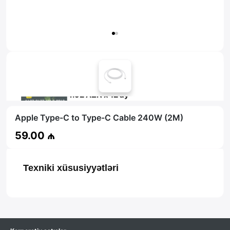
Məsləhət al
4.92 AZN x 12 ay
tamkart ilə 12 aya faizsiz ödə!
Apple Type-C to Type-C Cable 240W (2M)
59.00 ₼
Texniki xüsusiyyətləri