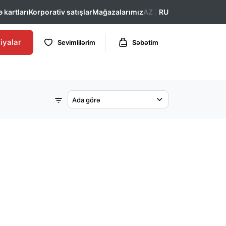
 kartları
Korporativ satışlar
Mağazalarımız
AZ
RU
iyalar
Sevimlilərim
Səbətim
Ada görə