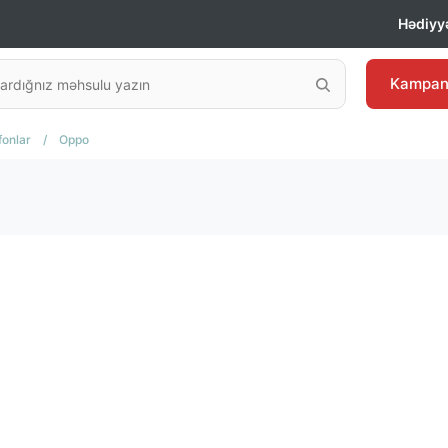
Hədiyyə
Kampan
fonlar
/
Oppo