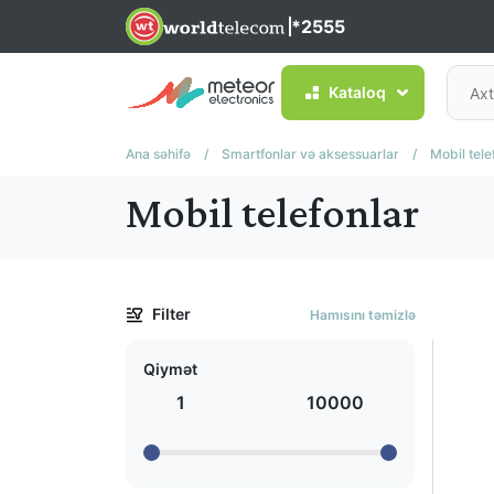
*2555
Kataloq
Ana səhifə
/
Smartfonlar və aksessuarlar
/
Mobil tele
Mobil telefonlar
Filter
Hamısını təmizlə
Qiymət
1
10000