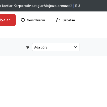
 kartları
Korporativ satışlar
Mağazalarımız
AZ
RU
iyalar
Sevimlilərim
Səbətim
Ada görə