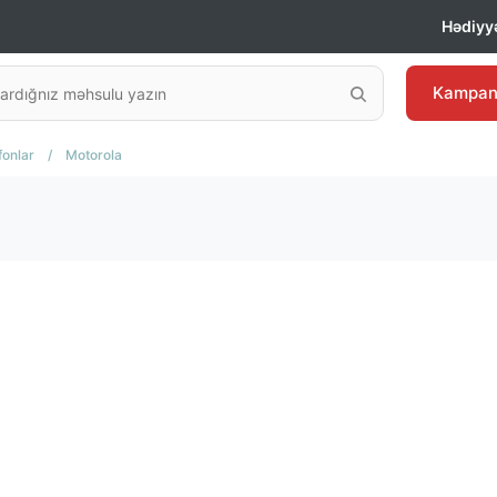
Hədiyyə
Kampan
fonlar
/
Motorola