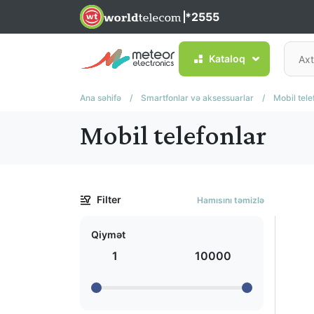
*2555
Kataloq
Ana səhifə
/
Smartfonlar və aksessuarlar
/
Mobil tele
Mobil telefonlar
Filter
Hamısını təmizlə
Qiymət
1
10000