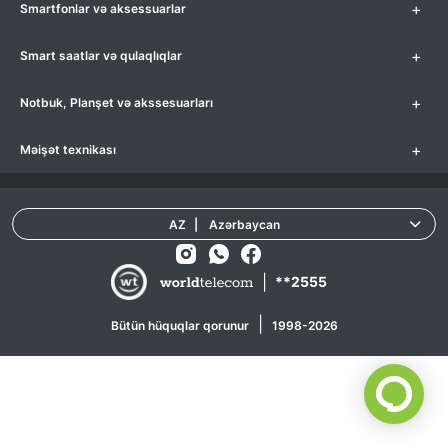
+
Smartfonlar və aksessuarlar
+
Smart saatlar və qulaqlıqlar
+
Notbuk, Planşet və akssesuarları
+
Məişət texnikası
AZ
|
Azərbaycan
|
**2555
|
Bütün hüquqlar qorunur
1998-2026