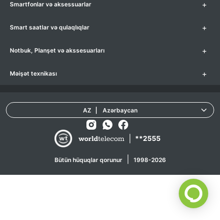
+
Smartfonlar və aksessuarlar
+
Smart saatlar və qulaqlıqlar
+
Notbuk, Planşet və akssesuarları
+
Məişət texnikası
AZ
|
Azərbaycan
|
**2555
|
Bütün hüquqlar qorunur
1998-2026