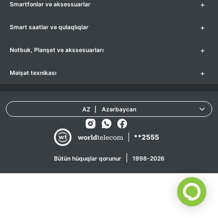
+
Smartfonlar və aksessuarlar
+
Smart saatlar və qulaqlıqlar
+
Notbuk, Planşet və akssesuarları
+
Məişət texnikası
AZ
|
Azərbaycan
|
**2555
|
Bütün hüquqlar qorunur
1998-2026