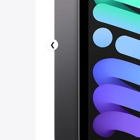
❮
179.83 AZN x 6 ay
birbank kartı ilə 6 aya faizsiz ödə!