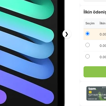
İlkin ödəni
Seçim
İlki
❯
0.0
0.0
0.0
89.92 AZN x 12 ay
albalikart ilə 12 aya faizsiz ödə!