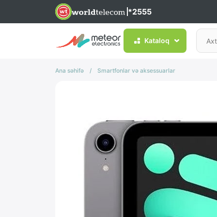
*2555
Kataloq
Ana səhifə
/
Smartfonlar və aksessuarlar