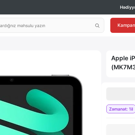
Hədiyyə
Kampan
Apple i
(MK7M3
Zəmanət: 1il