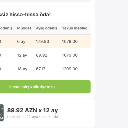
şsiz hissə-hissə ödə!
n ödəniş
Müddət
Aylıq ödəniş
Yekun məbləğ
0
6 ay
179.83
1079.00
0
12 ay
89.92
1079.00
0
18 ay
67.17
1209.00
Hissəli alış kalkulyatoru
89.92 AZN x 12 ay
tamkart ilə 12 aya faizsiz ödə!