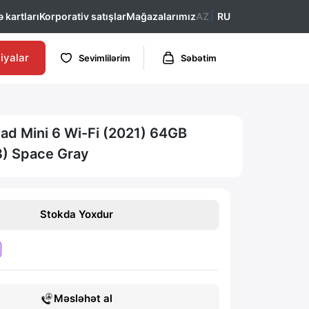
 kartları
Korporativ satışlar
Mağazalarımız
AZ
RU
iyalar
Sevimlilərim
Səbətim
Pad Mini 6 Wi-Fi (2021) 64GB
) Space Gray
Stokda Yoxdur
Məsləhət al