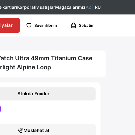
 kartları
Korporativ satışlar
Mağazalarımız
AZ
RU
iyalar
Sevimlilərim
Səbətim
atch Ultra 49mm Titanium Case
rlight Alpine Loop
Stokda Yoxdur
Məsləhət al