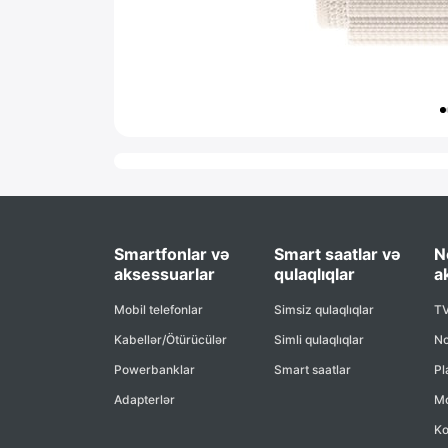
Smartfonlar və
Smart saatlar və
N
aksessuarlar
qulaqlıqlar
a
Mobil telefonlar
Simsiz qulaqlıqlar
TV
Kabellər/Ötürücülər
Simli qulaqlıqlar
No
Powerbanklar
Smart saatlar
Pl
Adapterlər
Mo
Ko