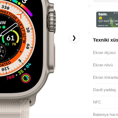
0.00 AZN x 18 ay
albalikart ilə 18 aya faizsiz ödə!
❯
Texniki xüs
Ekran ölçüsü
Ekran növü
Ekran imkanla
Daxili yaddaş
NFC
Batareya həc