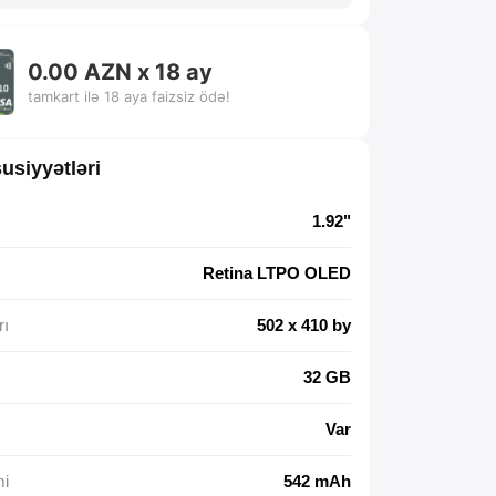
0.00 AZN x 18 ay
tamkart ilə 18 aya faizsiz ödə!
usiyyətləri
1.92"
Retina LTPO OLED
rı
502 x 410 by
32 GB
Var
mi
542 mAh