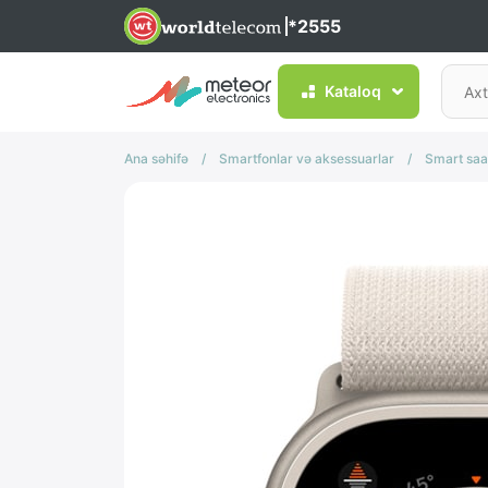
*2555
Kataloq
Ana səhifə
/
Smartfonlar və aksessuarlar
/
Smart saa