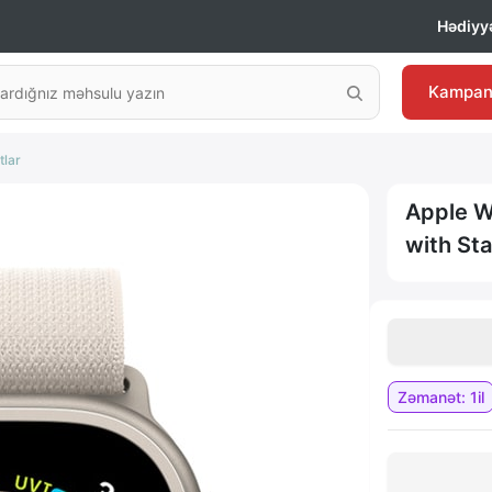
Hədiyyə
Kampan
tlar
Apple W
with Sta
Zəmanət: 1il