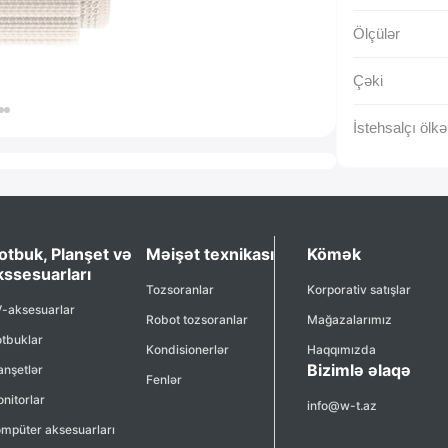
Ölçülər
Çəki
İstehsalçı ölkə
otbuk, Planşet və
Məişət texnikası
Kömək
kssesuarları
Tozsoranlar
Korporativ satışlar
-aksesuarlar
Robot tozsoranlar
Mağazalarımız
tbuklar
Kondisionerlər
Haqqımızda
Bizimlə əlaqə
anşetlər
Fenlər
nitorlar
info@w-t.az
mpüter aksesuarları