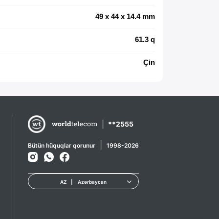
49 x 44 x 14.4 mm
61.3 q
Çin
|
**2555
|
Bütün hüquqlar qorunur
1998-2026
AZ
|
Azərbaycan