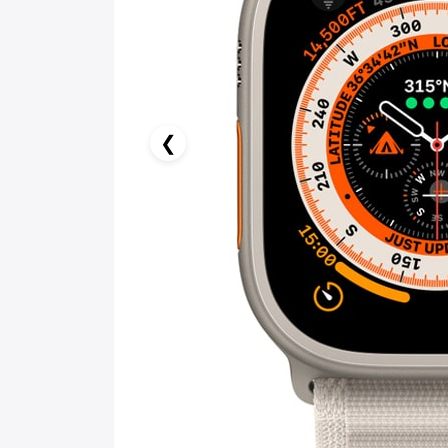
0.00 AZN x 18 ay
birbank kartı ilə 18 aya faizsiz ödə!
❮