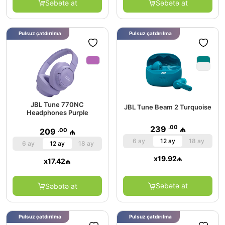
Səbətə at
Səbətə at
Pulsuz çatdırılma
Pulsuz çatdırılma
JBL Tune 770NC
JBL Tune Beam 2 Turquoise
Headphones Purple
.00
239
₼
.00
209
₼
6 ay
12 ay
18 ay
6 ay
12 ay
18 ay
x
19.92
₼
x
17.42
₼
Səbətə at
Səbətə at
Pulsuz çatdırılma
Pulsuz çatdırılma