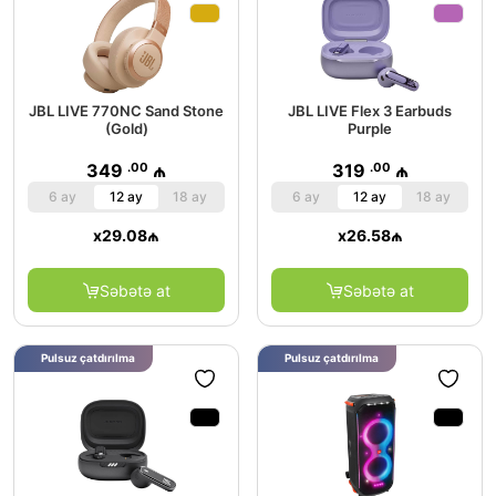
JBL LIVE 770NC Sand Stone
JBL LIVE Flex 3 Earbuds
(Gold)
Purple
.00
.00
349
₼
319
₼
6 ay
12 ay
18 ay
6 ay
12 ay
18 ay
x
29.08
₼
x
26.58
₼
Səbətə at
Səbətə at
Pulsuz çatdırılma
Pulsuz çatdırılma