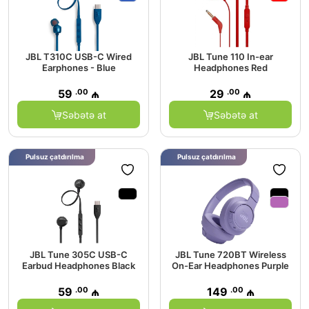
JBL T310C USB-C Wired
JBL Tune 110 In-ear
Earphones - Blue
Headphones Red
.00
.00
59
₼
29
₼
Səbətə at
Səbətə at
Pulsuz çatdırılma
Pulsuz çatdırılma
JBL Tune 305C USB-C
JBL Tune 720BT Wireless
Earbud Headphones Black
On-Ear Headphones Purple
.00
.00
59
₼
149
₼