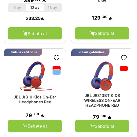
399
₼
6 ay
12 ay
18 ay
.00
129
₼
x
33.25
₼
Səbətə at
Səbətə at
Pulsuz çatdırılma
Pulsuz çatdırılma
JBL JR310BT KIDS
JBL Jr310 Kids On-Ear
WIRELESS ON-EAR
Headphones Red
HEADPHONE RED
.00
79
₼
.00
79
₼
Səbətə at
Səbətə at