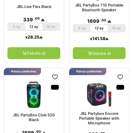
JBL PartyBox 710 Portable
JBL Live Flex Black
Bluetooth Speaker
.00
339
₼
.00
1699
₼
6 ay
12 ay
18 ay
6 ay
12 ay
18 ay
x
28.25
₼
x
141.58
₼
Səbətə at
Səbətə at
Pulsuz çatdırılma
Pulsuz çatdırılma
JBL Partybox Encore
JBL PartyBox Club 520
Portable Speaker with
Black
Microphone
.00
1699
₼