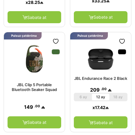
x
33.25
₼
x
28.25
₼
Səbətə at
Səbətə at
Pulsuz çatdırılma
Pulsuz çatdırılma
JBL Endurance Race 2 Black
JBL Clip 5 Portable
.00
209
₼
Bluetooth Seaker Squad
6 ay
12 ay
18 ay
.00
149
₼
x
17.42
₼
Səbətə at
Səbətə at