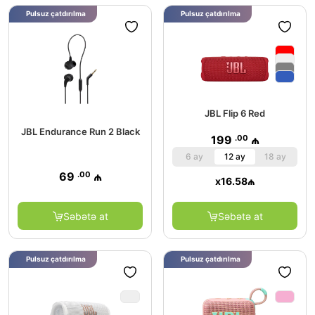
Pulsuz çatdırılma
Pulsuz çatdırılma
JBL Flip 6 Red
JBL Endurance Run 2 Black
.00
199
₼
6 ay
12 ay
18 ay
.00
69
₼
x
16.58
₼
Səbətə at
Səbətə at
Pulsuz çatdırılma
Pulsuz çatdırılma