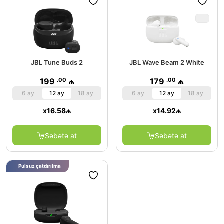
JBL Tune Buds 2
JBL Wave Beam 2 White
.00
.00
199
₼
179
₼
6 ay
12 ay
18 ay
6 ay
12 ay
18 ay
x
16.58
₼
x
14.92
₼
Səbətə at
Səbətə at
Pulsuz çatdırılma