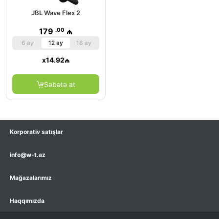
JBL Wave Flex 2
.00
179
₼
6 ay
12 ay
18 ay
x
14.92
₼
Səbətə at
Korporativ satışlar
info@w-t.az
Mağazalarımız
Haqqımızda