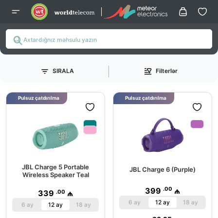
SIRALA
Filterlər
Pulsuz çatdırılma
Pulsuz çatdırılma
JBL Charge 5 Portable
JBL Charge 6 (Purple)
Wireless Speaker Teal
.00
399
₼
.00
339
₼
6 ay
12 ay
18 ay
6 ay
12 ay
18 ay