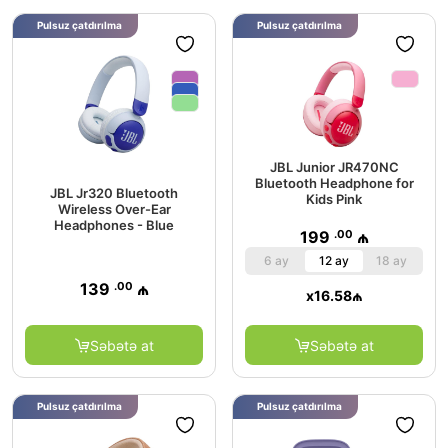
Pulsuz çatdırılma
Pulsuz çatdırılma
JBL Junior JR470NC
Bluetooth Headphone for
JBL Jr320 Bluetooth
Kids Pink
Wireless Over-Ear
Headphones - Blue
.00
199
₼
6 ay
12 ay
18 ay
.00
139
₼
x
16.58
₼
Səbətə at
Səbətə at
Pulsuz çatdırılma
Pulsuz çatdırılma