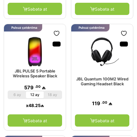
Səbətə at
Səbətə at
Pulsuz çatdırılma
Pulsuz çatdırılma
JBL PULSE 5 Portable
Wireless Speaker Black
JBL Quantum 100M2 Wired
Gaming Headset Black
.00
579
₼
6 ay
12 ay
18 ay
.00
119
₼
x
48.25
₼
Səbətə at
Səbətə at