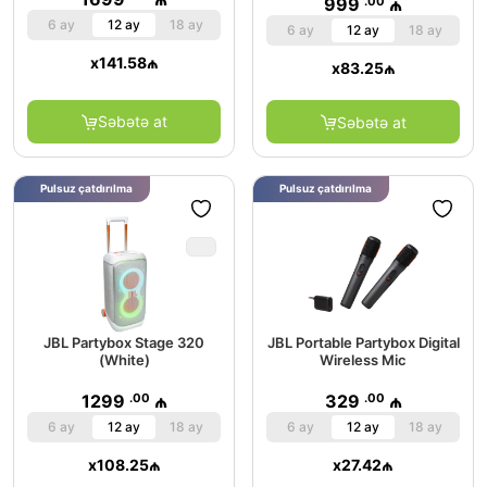
.00
999
₼
6 ay
12 ay
18 ay
6 ay
12 ay
18 ay
x
141.58
₼
x
83.25
₼
Səbətə at
Səbətə at
Pulsuz çatdırılma
Pulsuz çatdırılma
JBL Partybox Stage 320
JBL Portable Partybox Digital
(White)
Wireless Mic
.00
.00
1299
₼
329
₼
6 ay
12 ay
18 ay
6 ay
12 ay
18 ay
x
108.25
₼
x
27.42
₼