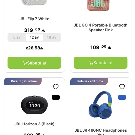
JBL Flip 7 White
JBL GO 4 Portable Bluetooth
.00
319
₼
Speaker Pink
6 ay
12 ay
18 ay
.00
109
₼
x
26.58
₼
Səbətə at
Səbətə at
Pulsuz çatdırılma
Pulsuz çatdırılma
JBL Horizon 3 (Black)
JBL JR 460NC Headphones
.00
Blue