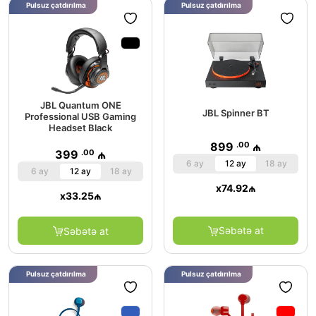
Pulsuz çatdırılma
Pulsuz çatdırılma
JBL Quantum ONE
JBL Spinner BT
Professional USB Gaming
Headset Black
.00
899
₼
.00
399
₼
6 ay
12 ay
18 ay
6 ay
12 ay
18 ay
x
74.92
₼
x
33.25
₼
Səbətə at
Səbətə at
Pulsuz çatdırılma
Pulsuz çatdırılma