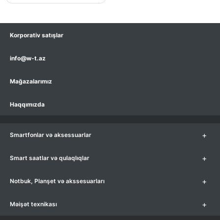
Korporativ satışlar
info@w-t.az
Mağazalarımız
Haqqımızda
+
Smartfonlar və aksessuarlar
+
Smart saatlar və qulaqlıqlar
+
Notbuk, Planşet və akssesuarları
+
Məişət texnikası