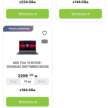
x
224.08
₼
x
144.08
₼
Səbətə at
Səbətə at
Pulsuz çatdırılma
MSI Thin 15 B13VE-
3008XAZ (9S716R8313008)
.00
2209
₼
6 ay
12 ay
18 ay
x
184.08
₼
Səbətə at