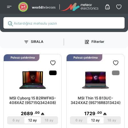
SIRALA
Filterlər
Pulsuz çatdırılma
Pulsuz çatdırılma
MSI Cyborg 15 B2RWFKG-
MSI Thin 15 B13UC-
408XAZ (9S715Q342408)
3424XAZ (9S716R8313424)
.00
.00
2689
₼
1729
₼
6 ay
12 ay
18 ay
6 ay
12 ay
18 ay