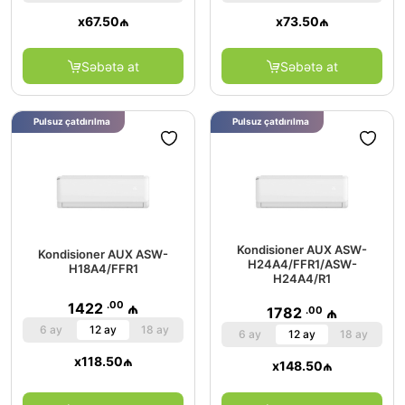
x
67.50
₼
x
73.50
₼
Səbətə at
Səbətə at
Pulsuz çatdırılma
Pulsuz çatdırılma
Kondisioner AUX ASW-
Kondisioner AUX ASW-
H24A4/FFR1/ASW-
H18A4/FFR1
H24A4/R1
.00
1422
₼
.00
1782
₼
6 ay
12 ay
18 ay
6 ay
12 ay
18 ay
x
118.50
₼
x
148.50
₼