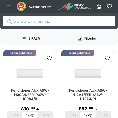
SIRALA
Filterlər
Pulsuz çatdırılma
Pulsuz çatdırılma
Kondisioner AUX ASW-
Kondisioner AUX ASW-
H09A4/FFR1/ASW-
H12A4/FFR1/ASW-
H09A4/R1
H12A4/R1
.00
.00
810
₼
882
₼
6 ay
12 ay
18 ay
6 ay
12 ay
18 ay