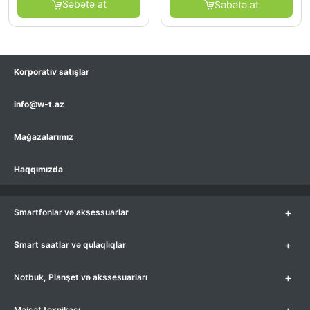
Səbətə at
Səbətə at
Korporativ satışlar
info@w-t.az
Mağazalarımız
Haqqımızda
+
Smartfonlar və aksessuarlar
+
Smart saatlar və qulaqlıqlar
+
Notbuk, Planşet və akssesuarları
+
Məişət texnikası