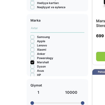
Hədiyyə kartları
Nəqliyyat və əyləncə
Marka
Marsh
Ster
699
Samsung
Apple
Lenovo
Xiaomi
Anker
Powerology
Marshall
Dyson
Asus
Pulsuz
HP
Bosch
JBL
Qiymət
Acer
Sony
1
10000
AUX
Honor