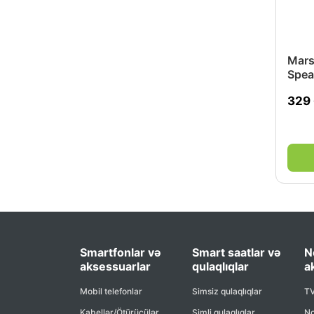
Marsh
Spea
329
Smartfonlar və
Smart saatlar və
N
aksessuarlar
qulaqlıqlar
a
Mobil telefonlar
Simsiz qulaqlıqlar
TV
Kabellər/Ötürücülər
Simli qulaqlıqlar
No