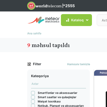
*2555
Kataloq
Ana səhifə
9
məhsul tapıldı
Filter
Hamısını təmizlə
Pulsuz
Kateqoriya
Smartfonlar və aksessuarlar
Smart saatlar və qulaqlıqlar
Məişət texnikası
Notbuk, Planşet və akssesuarları