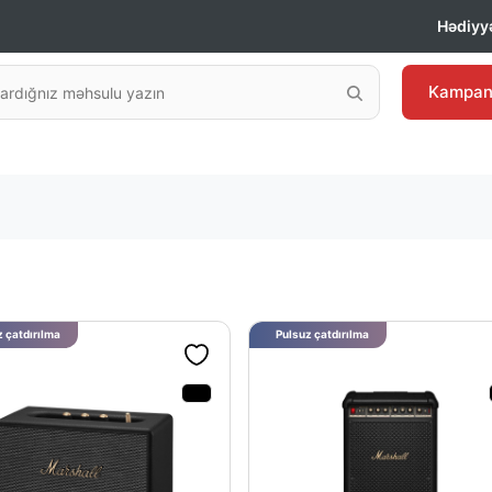
Hədiyyə
Kampan
 çatdırılma
Pulsuz çatdırılma