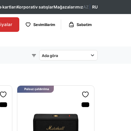
 kartları
Korporativ satışlar
Mağazalarımız
AZ
RU
iyalar
Sevimlilərim
Səbətim
Ada görə
Pulsuz çatdırılma