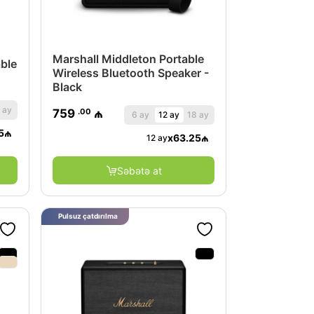
Marshall Middleton Portable
able
Wireless Bluetooth Speaker -
Black
 ay
.00
759
₼
6 ay
12 ay
18 ay
5
₼
x
63.25
₼
12 ay
Səbətə at
Pulsuz çatdırılma