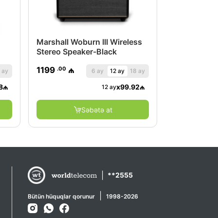
Marshall Woburn III Wireless
Stereo Speaker-Black
.00
1199
₼
 ay
6 ay
12 ay
18 ay
8
₼
x
99.92
₼
12 ay
Səbətə at
|
**2555
|
Bütün hüquqlar qorunur
1998-2026