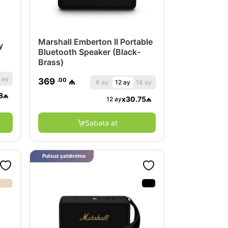
Marshall Emberton II Portable
y
Bluetooth Speaker (Black-
Brass)
 ay
.00
369
₼
6 ay
12 ay
18 ay
8
₼
x
30.75
₼
12 ay
Səbətə at
Pulsuz çatdırılma