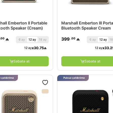
hall Emberton II Portable
Marshall Emberton III Port
tooth Speaker (Cream)
Bluetooth Speaker Cream
.00
.00
₼
399
₼
6 ay
12 ay
18 ay
6 ay
12 ay
18
x
30.75
₼
x
33.2
12 ay
12 ay
Səbətə at
Səbətə at
 çatdırılma
Pulsuz çatdırılma