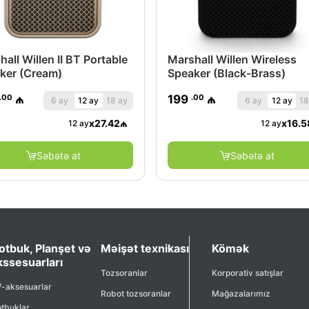
all Willen II BT Portable
Marshall Willen Wireless
ker (Cream)
Speaker (Black-Brass)
.00
.00
₼
199
₼
6 ay
12 ay
18 ay
6 ay
12 ay
18
x
27.42
₼
x
16.5
12 ay
12 ay
Səbətə at
Səbətə at
otbuk, Planşet və
Məişət texnikası
Kömək
kssesuarları
Tozsoranlar
Korporativ satışlar
-aksesuarlar
Robot tozsoranlar
Mağazalarımız
tbuklar