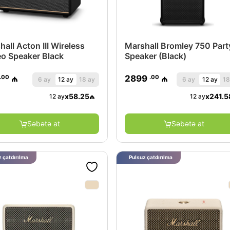
all Acton III Wireless
Marshall Bromley 750 Part
eo Speaker Black
Speaker (Black)
.00
.00
₼
2899
₼
6 ay
12 ay
18 ay
6 ay
12 ay
18
x
58.25
₼
x
241.5
12 ay
12 ay
Səbətə at
Səbətə at
 çatdırılma
Pulsuz çatdırılma