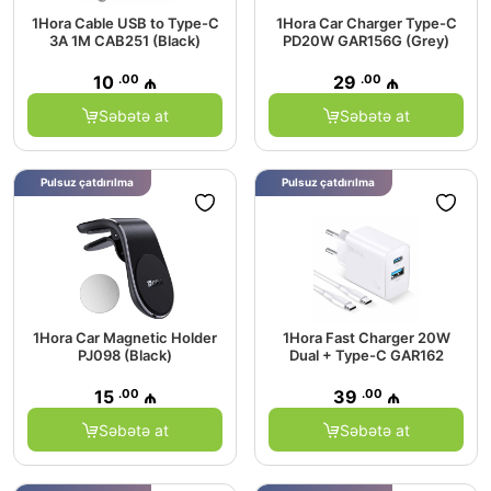
1Hora Cable USB to Type-C
1Hora Car Charger Type-C
3A 1M CAB251 (Black)
PD20W GAR156G (Grey)
.00
.00
10
₼
29
₼
Səbətə at
Səbətə at
Pulsuz çatdırılma
Pulsuz çatdırılma
1Hora Car Magnetic Holder
1Hora Fast Charger 20W
PJ098 (Black)
Dual + Type-C GAR162
.00
.00
15
₼
39
₼
Səbətə at
Səbətə at