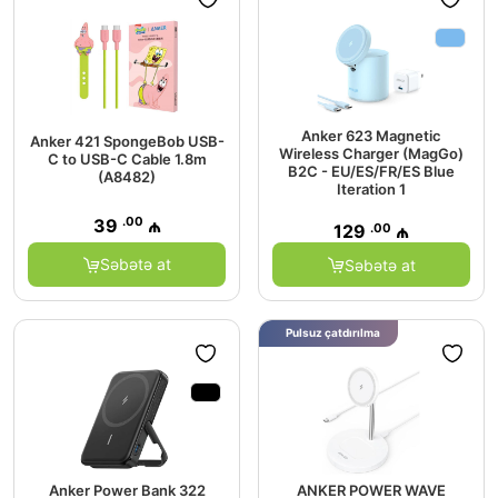
Anker 623 Magnetic
Anker 421 SpongeBob USB-
Wireless Charger (MagGo)
C to USB-C Cable 1.8m
B2C - EU/ES/FR/ES Blue
(A8482)
Iteration 1
.00
39
₼
.00
129
₼
Səbətə at
Səbətə at
Pulsuz çatdırılma
Anker Power Bank 322
ANKER POWER WAVE