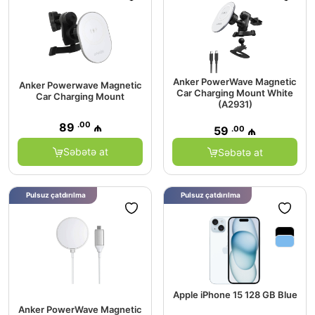
Anker PowerWave Magnetic
Anker Powerwave Magnetic
Car Charging Mount White
Car Charging Mount
(A2931)
.00
89
₼
.00
59
₼
Səbətə at
Səbətə at
Pulsuz çatdırılma
Pulsuz çatdırılma
Apple iPhone 15 128 GB Blue
Anker PowerWave Magnetic