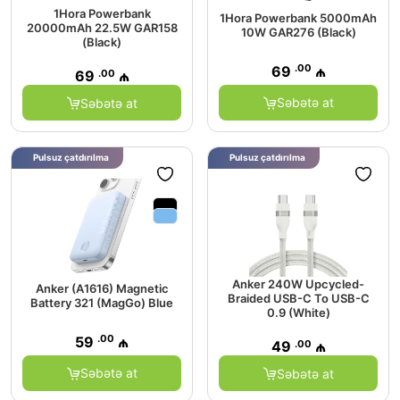
1Hora Powerbank
1Hora Powerbank 5000mAh
20000mAh 22.5W GAR158
10W GAR276 (Black)
(Black)
.00
69
₼
.00
69
₼
Səbətə at
Səbətə at
Pulsuz çatdırılma
Pulsuz çatdırılma
Anker 240W Upcycled-
Anker (A1616) Magnetic
Braided USB-C To USB-C
Battery 321 (MagGo) Blue
0.9 (White)
.00
59
₼
.00
49
₼
Səbətə at
Səbətə at