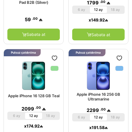
.00
1799
₼
Pad B2B (Silver)
6 ay
12 ay
18 ay
.00
59
₼
x
149.92
₼
Səbətə at
Səbətə at
Pulsuz çatdırılma
Pulsuz çatdırılma
Apple iPhone 16 256 GB
Apple iPhone 16 128 GB Teal
Ultramarine
.00
2099
₼
.00
2299
₼
6 ay
12 ay
18 ay
6 ay
12 ay
18 ay
x
174.92
₼
x
191.58
₼