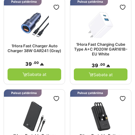
Pulsuz çatdırılma
Pulsuz çatdırılma
1Hora Fast Charging Cube
1Hora Fast Charger Auto
Type A+C PD20W GAR161B-
Charger 38W GAR241 (Gray)
EU White
.00
39
₼
.00
39
₼
Səbətə at
Səbətə at
Pulsuz çatdırılma
Pulsuz çatdırılma