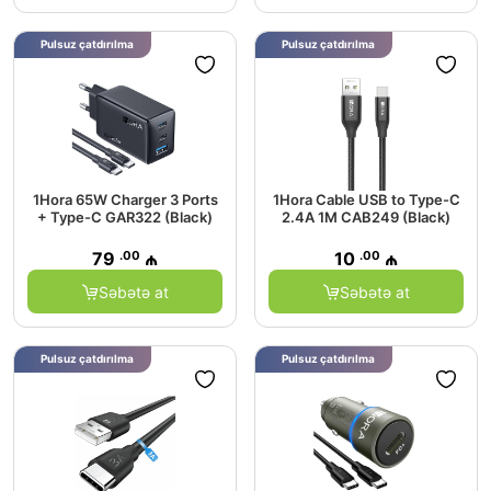
Pulsuz çatdırılma
Pulsuz çatdırılma
1Hora 65W Charger 3 Ports
1Hora Cable USB to Type-C
+ Type-C GAR322 (Black)
2.4A 1M CAB249 (Black)
.00
.00
79
₼
10
₼
Səbətə at
Səbətə at
Pulsuz çatdırılma
Pulsuz çatdırılma