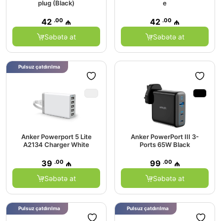
plug (Black)
e
.00
.00
42
₼
42
₼
Səbətə at
Səbətə at
Pulsuz çatdırılma
Anker Powerport 5 Lite
Anker PowerPort III 3-
A2134 Charger White
Ports 65W Black
.00
.00
39
₼
99
₼
Səbətə at
Səbətə at
Pulsuz çatdırılma
Pulsuz çatdırılma