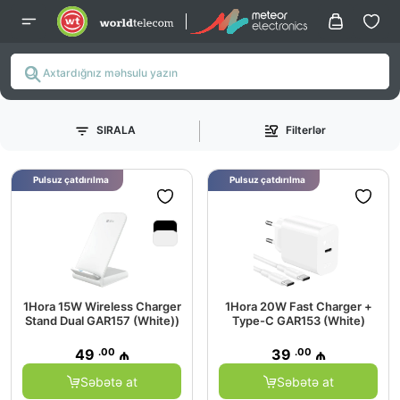
SIRALA
Filterlər
Pulsuz çatdırılma
Pulsuz çatdırılma
1Hora 15W Wireless Charger
1Hora 20W Fast Charger +
Stand Dual GAR157 (White))
Type-C GAR153 (White)
.00
.00
49
₼
39
₼
Səbətə at
Səbətə at