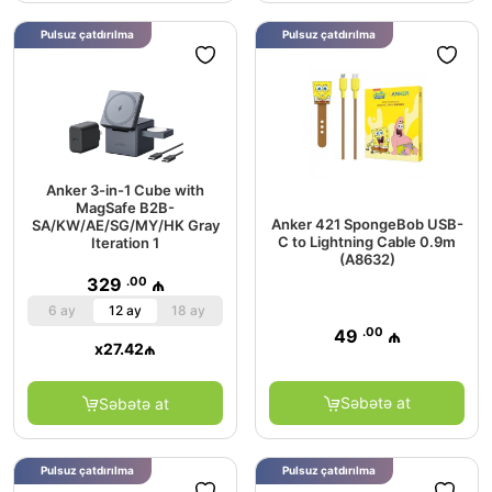
Pulsuz çatdırılma
Pulsuz çatdırılma
Anker 3-in-1 Cube with
MagSafe B2B-
Anker 421 SpongeBob USB-
SA/KW/AE/SG/MY/HK Gray
C to Lightning Cable 0.9m
Iteration 1
(A8632)
.00
329
₼
6 ay
12 ay
18 ay
.00
49
₼
x
27.42
₼
Səbətə at
Səbətə at
Pulsuz çatdırılma
Pulsuz çatdırılma