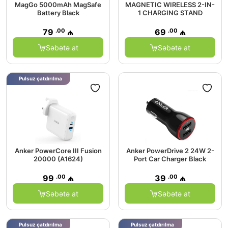
MagGo 5000mAh MagSafe
MAGNETIC WIRELESS 2-IN-
Battery Black
1 CHARGING STAND
.00
.00
79
₼
69
₼
Səbətə at
Səbətə at
Pulsuz çatdırılma
Anker PowerCore III Fusion
Anker PowerDrive 2 24W 2-
20000 (A1624)
Port Car Charger Black
.00
.00
99
₼
39
₼
Səbətə at
Səbətə at
Pulsuz çatdırılma
Pulsuz çatdırılma