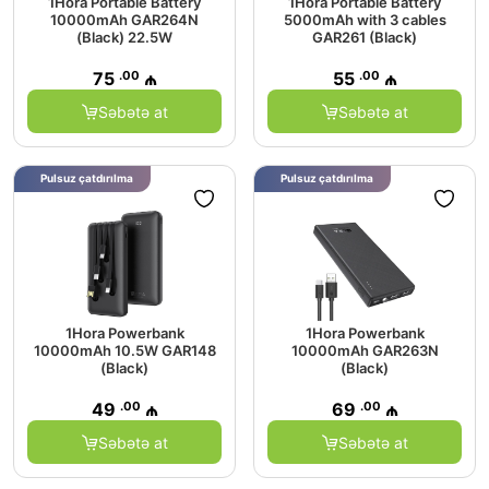
1Hora Portable Battery
1Hora Portable Battery
10000mAh GAR264N
5000mAh with 3 cables
(Black) 22.5W
GAR261 (Black)
.00
.00
75
₼
55
₼
Səbətə at
Səbətə at
Pulsuz çatdırılma
Pulsuz çatdırılma
1Hora Powerbank
1Hora Powerbank
10000mAh 10.5W GAR148
10000mAh GAR263N
(Black)
(Black)
.00
.00
49
₼
69
₼
Səbətə at
Səbətə at