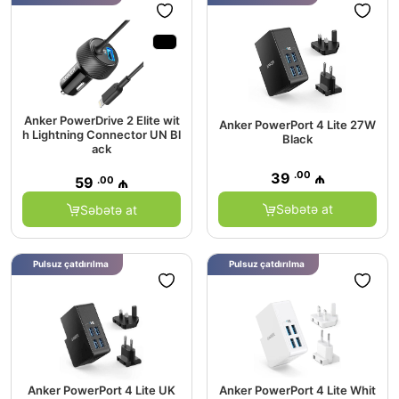
Anker PowerDrive 2 Elite wit
Anker PowerPort 4 Lite 27W
h Lightning Connector UN Bl
Black
ack
.00
39
₼
.00
59
₼
Səbətə at
Səbətə at
Pulsuz çatdırılma
Pulsuz çatdırılma
Anker PowerPort 4 Lite UK
Anker PowerPort 4 Lite Whit