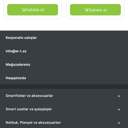
Səbətə at
Səbətə at
Korporativ satışlar
info@w-t.az
Mağazalarımız
Haqqımızda
+
Smartfonlar və aksessuarlar
+
Smart saatlar və qulaqlıqlar
+
Notbuk, Planşet və akssesuarları