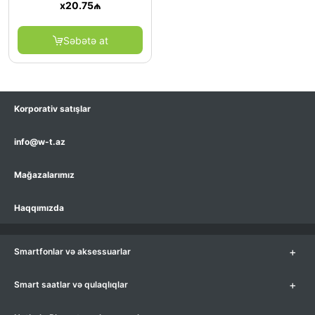
x
20.75
₼
Səbətə at
Korporativ satışlar
info@w-t.az
Mağazalarımız
Haqqımızda
+
Smartfonlar və aksessuarlar
+
Smart saatlar və qulaqlıqlar