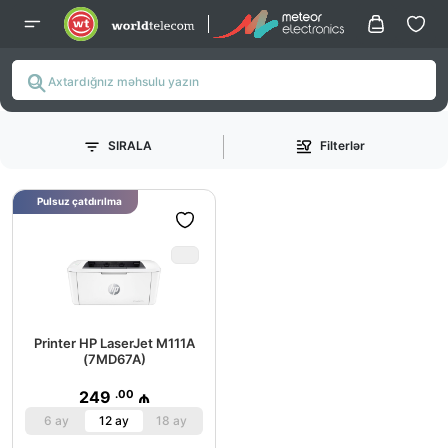
SIRALA
Filterlər
Pulsuz çatdırılma
Printer HP LaserJet M111A
(7MD67A)
.00
249
₼
6 ay
12 ay
18 ay