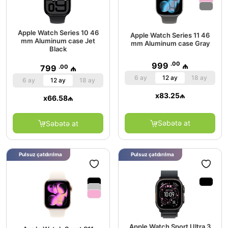
Apple Watch Series 10 46
Apple Watch Series 11 46
mm Aluminum case Jet
mm Aluminum case Gray
Black
.00
999
₼
.00
799
₼
6 ay
12 ay
18 ay
6 ay
12 ay
18 ay
x
83.25
₼
x
66.58
₼
Səbətə at
Səbətə at
Pulsuz çatdırılma
Pulsuz çatdırılma
Apple Watch Sport Ultra 3