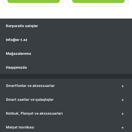
Korporativ satışlar
info@w-t.az
Mağazalarımız
Haqqımızda
+
Smartfonlar və aksessuarlar
+
Smart saatlar və qulaqlıqlar
+
Notbuk, Planşet və akssesuarları
+
Məişət texnikası