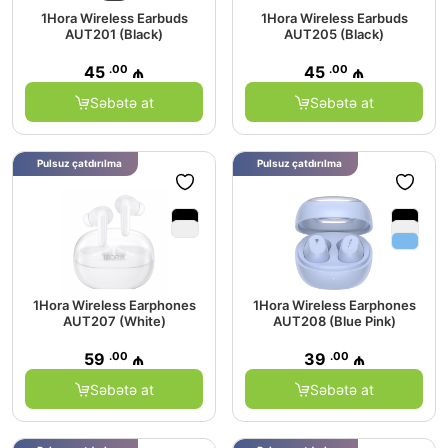
1Hora Wireless Earbuds
1Hora Wireless Earbuds
AUT201 (Black)
AUT205 (Black)
.00
.00
45
₼
45
₼
Səbətə at
Səbətə at
Pulsuz çatdırılma
Pulsuz çatdırılma
1Hora Wireless Earphones
1Hora Wireless Earphones
AUT207 (White)
AUT208 (Blue Pink)
.00
.00
59
₼
39
₼
Səbətə at
Səbətə at