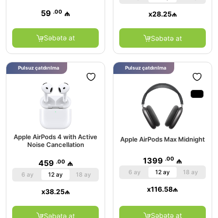
.00
59
₼
x
28.25
₼
Səbətə at
Səbətə at
Pulsuz çatdırılma
Pulsuz çatdırılma
Apple AirPods 4 with Active
Apple AirPods Max Midnight
Noise Cancellation
.00
1399
₼
.00
459
₼
6 ay
12 ay
18 ay
6 ay
12 ay
18 ay
x
116.58
₼
x
38.25
₼
Səbətə at
Səbətə at