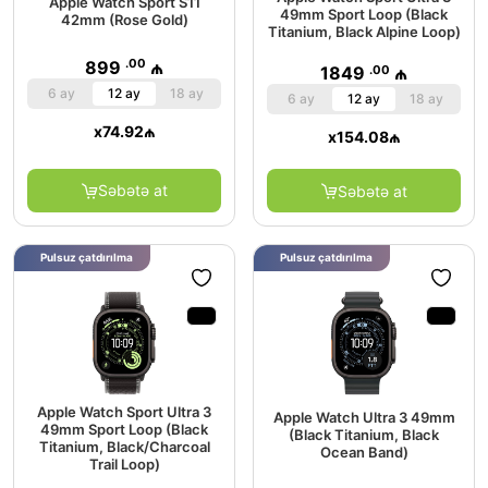
Apple Watch Sport S11
49mm Sport Loop (Black
42mm (Rose Gold)
Titanium, Black Alpine Loop)
.00
899
₼
.00
1849
₼
6 ay
12 ay
18 ay
6 ay
12 ay
18 ay
x
74.92
₼
x
154.08
₼
Səbətə at
Səbətə at
Pulsuz çatdırılma
Pulsuz çatdırılma
Apple Watch Sport Ultra 3
Apple Watch Ultra 3 49mm
49mm Sport Loop (Black
(Black Titanium, Black
Titanium, Black/Charcoal
Ocean Band)
Trail Loop)