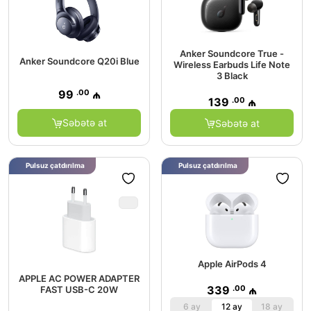
Anker Soundcore True -
Anker Soundcore Q20i Blue
Wireless Earbuds Life Note
3 Black
.00
99
₼
.00
139
₼
Səbətə at
Səbətə at
Pulsuz çatdırılma
Pulsuz çatdırılma
Apple AirPods 4
APPLE AC POWER ADAPTER
.00
339
₼
FAST USB-C 20W
6 ay
12 ay
18 ay