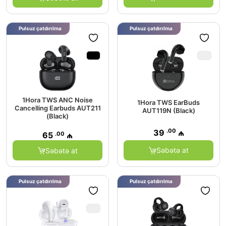
Pulsuz çatdırılma
Pulsuz çatdırılma
1Hora TWS ANC Noise
1Hora TWS EarBuds
Cancelling Earbuds AUT211
AUT119N (Black)
(Black)
.00
39
₼
.00
65
₼
Səbətə at
Səbətə at
Pulsuz çatdırılma
Pulsuz çatdırılma