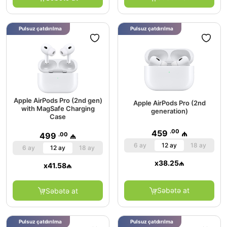
Pulsuz çatdırılma
Pulsuz çatdırılma
Apple AirPods Pro (2nd gen)
Apple AirPods Pro (2nd
with MagSafe Charging
generation)
Case
.00
459
₼
.00
499
₼
6 ay
12 ay
18 ay
6 ay
12 ay
18 ay
x
38.25
₼
x
41.58
₼
Səbətə at
Səbətə at
Pulsuz çatdırılma
Pulsuz çatdırılma