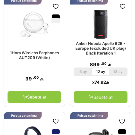
Pulsuz çatdırılma
Pulsuz çatdırılma
Anker Nebula Apollo B2B -
Europe (excluded UK plug)
1Hora Wireless Earphones
Black Iteration 1
AUT209 (White)
.00
899
₼
6 ay
12 ay
18 ay
.00
39
₼
x
74.92
₼
Səbətə at
Səbətə at
Pulsuz çatdırılma
Pulsuz çatdırılma