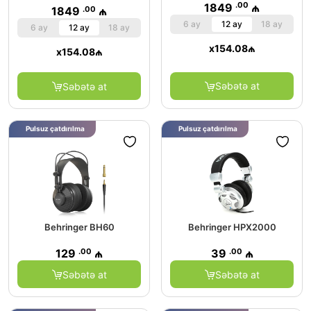
.00
1849
₼
.00
1849
₼
6 ay
12 ay
18 ay
6 ay
12 ay
18 ay
x
154.08
₼
x
154.08
₼
Səbətə at
Səbətə at
Pulsuz çatdırılma
Pulsuz çatdırılma
Behringer BH60
Behringer HPX2000
.00
.00
129
₼
39
₼
Səbətə at
Səbətə at