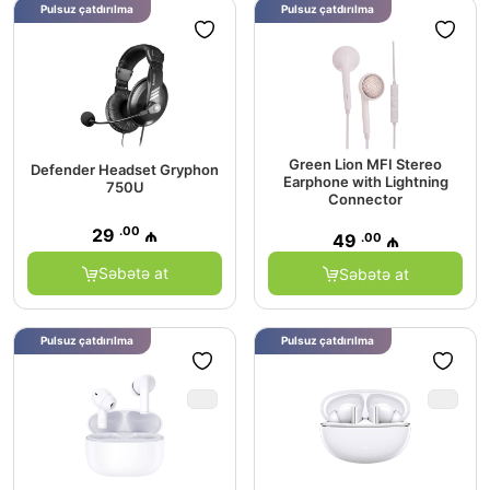
Pulsuz çatdırılma
Pulsuz çatdırılma
Green Lion MFI Stereo
Defender Headset Gryphon
Earphone with Lightning
750U
Connector
.00
29
₼
.00
49
₼
Səbətə at
Səbətə at
Pulsuz çatdırılma
Pulsuz çatdırılma