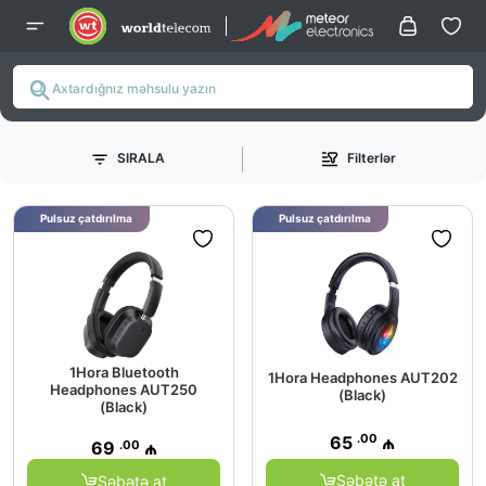
SIRALA
Filterlər
Pulsuz çatdırılma
Pulsuz çatdırılma
1Hora Bluetooth
1Hora Headphones AUT202
Headphones AUT250
(Black)
(Black)
.00
65
₼
.00
69
₼
Səbətə at
Səbətə at