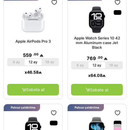
Apple Watch Series 10 42
Apple AirPods Pro 3
mm Aluminum case Jet
Black
.00
559
₼
.00
769
₼
6 ay
12 ay
18 ay
6 ay
12 ay
18 ay
x
46.58
₼
x
64.08
₼
Səbətə at
Səbətə at
Pulsuz çatdırılma
Pulsuz çatdırılma