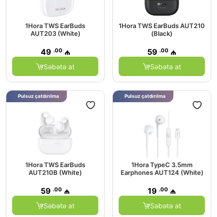
1Hora TWS EarBuds
1Hora TWS EarBuds AUT210
AUT203 (White)
(Black)
.00
.00
49
₼
59
₼
Səbətə at
Səbətə at
Pulsuz çatdırılma
Pulsuz çatdırılma
1Hora TWS EarBuds
1Hora TypeC 3.5mm
AUT210B (White)
Earphones AUT124 (White)
.00
.00
59
₼
19
₼
Səbətə at
Səbətə at