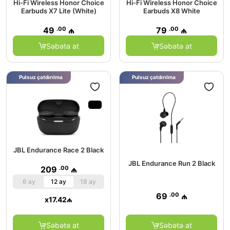
Hi-Fi Wireless Honor Choice
Hi-Fi Wireless Honor Choice
Earbuds X7 Lite (White)
Earbuds X8 White
.00
.00
49
₼
79
₼
Səbətə at
Səbətə at
Pulsuz çatdırılma
Pulsuz çatdırılma
JBL Endurance Race 2 Black
JBL Endurance Run 2 Black
.00
209
₼
6 ay
12 ay
18 ay
.00
69
₼
x
17.42
₼
Səbətə at
Səbətə at