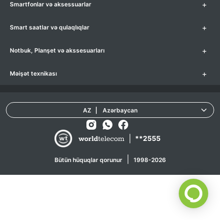
+
Smartfonlar və aksessuarlar
+
Smart saatlar və qulaqlıqlar
+
Notbuk, Planşet və akssesuarları
+
Məişət texnikası
AZ
|
Azərbaycan
|
**2555
|
Bütün hüquqlar qorunur
1998-2026