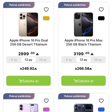
Pulsuz çatdırılma
Pulsuz çatdırılma
Apple iPhone 16 Pro Dual
Apple iPhone 16 Pro Max
256 GB Desert Titanium
256 GB Black Titanium
.00
.00
2999
₼
3199
₼
6 ay
12 ay
18 ay
6 ay
12 ay
18 ay
x
249.92
₼
x
266.58
₼
Səbətə at
Səbətə at
Pulsuz çatdırılma
Pulsuz çatdırılma