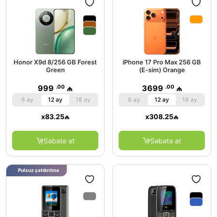
Honor X9d 8/256 GB Forest
iPhone 17 Pro Max 256 GB
Green
(E-sim) Orange
.00
.00
999
₼
3699
₼
6 ay
12 ay
18 ay
6 ay
12 ay
18 ay
x
83.25
₼
x
308.25
₼
Səbətə at
Səbətə at
Pulsuz çatdırılma