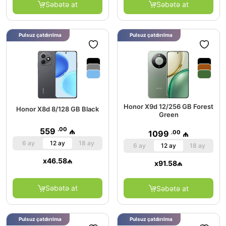
Səbətə at
Səbətə at
Pulsuz çatdırılma
Pulsuz çatdırılma
Honor X9d 12/256 GB Forest
Honor X8d 8/128 GB Black
Green
.00
559
₼
.00
1099
₼
6 ay
12 ay
18 ay
6 ay
12 ay
18 ay
x
46.58
₼
x
91.58
₼
Səbətə at
Səbətə at
Pulsuz çatdırılma
Pulsuz çatdırılma