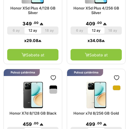
Honor X5d Plus 4/128 GB
Honor X5d Plus 4/256 GB
Silver
Silver
.00
.00
349
₼
409
₼
6 ay
12 ay
18 ay
6 ay
12 ay
18 ay
x
29.08
₼
x
34.08
₼
Səbətə at
Səbətə at
Pulsuz çatdırılma
Pulsuz çatdırılma
Honor X7d 8/128 GB Black
Honor x7d 8/256 GB Gold
.00
.00
459
₼
499
₼