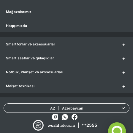
Mağazalarımız
Haqqımızda
+
Smartfonlar və aksessuarlar
+
Smart saatlar və qulaqlıqlar
+
Notbuk, Planşet və akssesuarları
+
Məişət texnikası
AZ
|
Azərbaycan
|
**2555