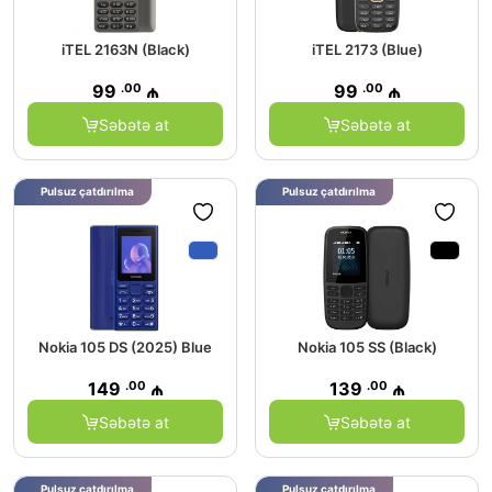
iTEL 2163N (Black)
iTEL 2173 (Blue)
.00
.00
99
₼
99
₼
Səbətə at
Səbətə at
Pulsuz çatdırılma
Pulsuz çatdırılma
Nokia 105 DS (2025) Blue
Nokia 105 SS (Black)
.00
.00
149
₼
139
₼
Səbətə at
Səbətə at
Pulsuz çatdırılma
Pulsuz çatdırılma