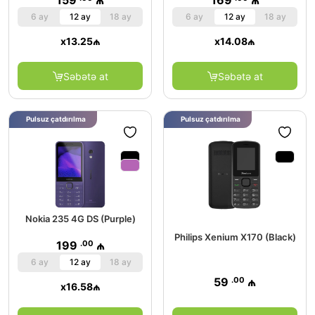
159
₼
169
₼
6 ay
12 ay
18 ay
6 ay
12 ay
18 ay
x
13.25
₼
x
14.08
₼
Səbətə at
Səbətə at
Pulsuz çatdırılma
Pulsuz çatdırılma
Nokia 235 4G DS (Purple)
Philips Xenium X170 (Black)
.00
199
₼
6 ay
12 ay
18 ay
.00
59
₼
x
16.58
₼