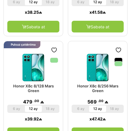
6 ay
12 ay
18 ay
6 ay
12 ay
18 ay
x
38.25
₼
x
41.58
₼
Səbətə at
Səbətə at
Pulsuz çatdırılma
Honor X8c 8/128 Mars
Honor X8c 8/256 Mars
Green
Green
.00
.00
479
₼
569
₼
6 ay
12 ay
18 ay
6 ay
12 ay
18 ay
x
39.92
₼
x
47.42
₼