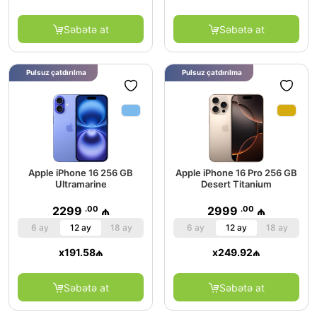
Səbətə at
Səbətə at
Pulsuz çatdırılma
Pulsuz çatdırılma
Apple iPhone 16 256 GB
Apple iPhone 16 Pro 256 GB
Ultramarine
Desert Titanium
.00
.00
2299
₼
2999
₼
6 ay
12 ay
18 ay
6 ay
12 ay
18 ay
x
191.58
₼
x
249.92
₼
Səbətə at
Səbətə at