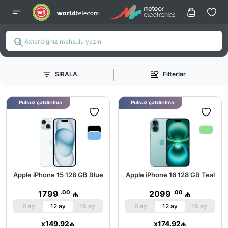
SIRALA
Filterlər
Pulsuz çatdırılma
Pulsuz çatdırılma
Apple iPhone 15 128 GB Blue
Apple iPhone 16 128 GB Teal
.00
.00
1799
₼
2099
₼
6 ay
12 ay
18 ay
6 ay
12 ay
18 ay
x
149.92
₼
x
174.92
₼