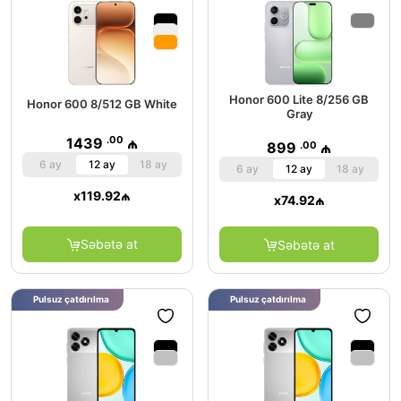
Honor 600 Lite 8/256 GB
Honor 600 8/512 GB White
Gray
.00
1439
₼
.00
899
₼
6 ay
12 ay
18 ay
6 ay
12 ay
18 ay
x
119.92
₼
x
74.92
₼
Səbətə at
Səbətə at
Pulsuz çatdırılma
Pulsuz çatdırılma