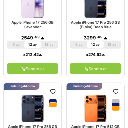
Apple iPhone 17 256 GB
Apple iPhone 17 Pro 256 GB
Lavender
(E-sim) Deep Blue
.00
.00
2549
₼
3299
₼
6 ay
12 ay
18 ay
6 ay
12 ay
18 ay
x
212.42
₼
x
274.92
₼
Səbətə at
Səbətə at
Pulsuz çatdırılma
Pulsuz çatdırılma
Apple iPhone 17 Pro 256 GB
Apple iPhone 17 Pro 512 GB