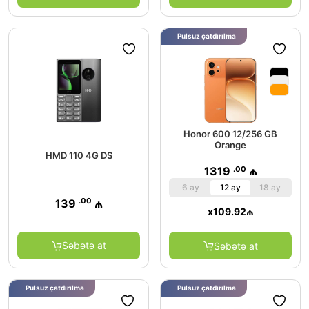
Pulsuz çatdırılma
Honor 600 12/256 GB
Orange
HMD 110 4G DS
.00
1319
₼
6 ay
12 ay
18 ay
.00
139
₼
x
109.92
₼
Səbətə at
Səbətə at
Pulsuz çatdırılma
Pulsuz çatdırılma