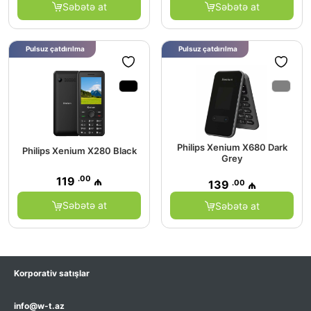
Səbətə at
Səbətə at
Pulsuz çatdırılma
Pulsuz çatdırılma
Philips Xenium X680 Dark
Philips Xenium X280 Black
Grey
.00
119
₼
.00
139
₼
Səbətə at
Səbətə at
Korporativ satışlar
info@w-t.az