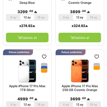
Deep Blue
Cosmic Orange
.00
.00
3299
₼
3899
₼
6 ay
12 ay
18 ay
6 ay
12 ay
18 ay
x
274.92
₼
x
324.92
₼
Səbətə at
Səbətə at
Pulsuz çatdırılma
Pulsuz çatdırılma
Apple iPhone 17 Pro Max
Apple iPhone 17 Pro Max
1TB Silver
256 GB Cosmic Orange
.00
.00
4999
₼
3699
₼
6 ay
12 ay
18 ay
6 ay
12 ay
18 ay