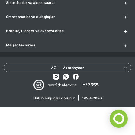
+
Smartfonlar və aksessuarlar
+
Smart saatlar və qulaqlıqlar
+
Notbuk, Planşet və akssesuarları
+
Məişət texnikası
AZ
|
Azərbaycan
|
**2555
|
Bütün hüquqlar qorunur
1998-2026