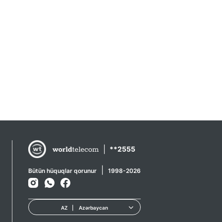
|
**2555
|
Bütün hüquqlar qorunur
1998-2026
AZ
|
Azərbaycan