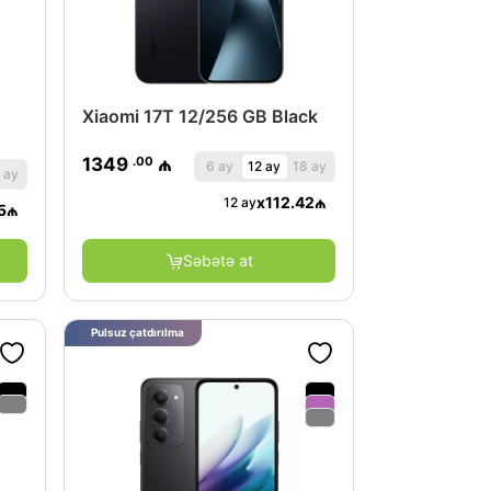
Xiaomi 17T 12/256 GB Black
.00
1349
₼
6 ay
12 ay
18 ay
 ay
x
112.42
₼
12 ay
5
₼
Səbətə at
Pulsuz çatdırılma