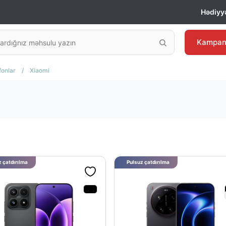
Hədiyyə
Kampan
fonlar
/
Xiaomi
 çatdırılma
Pulsuz çatdırılma