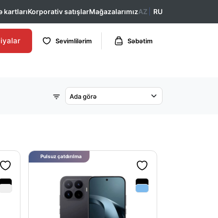
 kartları
Korporativ satışlar
Mağazalarımız
AZ
RU
iyalar
Sevimlilərim
Səbətim
Ada görə
Pulsuz çatdırılma