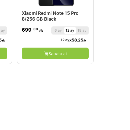
Xiaomi Redmi Note 15 Pro
8/256 GB Black
.00
699
₼
 ay
6 ay
12 ay
18 ay
5
₼
x
58.25
₼
12 ay
Səbətə at