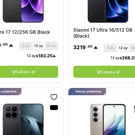
Xiaomi 17 Ultra 16/512 GB
mi 17 12/256 GB Black
(Black)
.00
9
₼
6 ay
12 ay
18 ay
.00
3219
₼
6 ay
12 ay
18
x
183.25
₼
12 ay
x
268.2
12 ay
Səbətə at
Səbətə at
 çatdırılma
Pulsuz çatdırılma