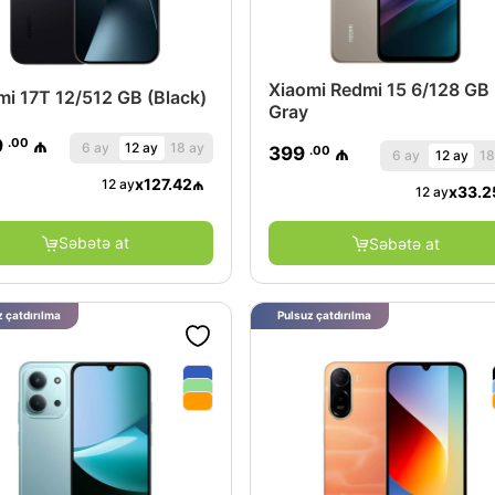
Xiaomi Redmi 15 6/128 GB
mi 17T 12/512 GB (Black)
Gray
.00
9
₼
6 ay
12 ay
18 ay
.00
399
₼
6 ay
12 ay
18
x
127.42
₼
12 ay
x
33.2
12 ay
Səbətə at
Səbətə at
 çatdırılma
Pulsuz çatdırılma