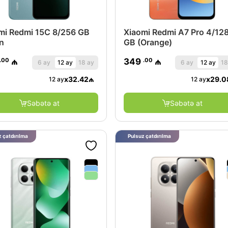
mi Redmi 15C 8/256 GB
Xiaomi Redmi A7 Pro 4/12
n
GB (Orange)
.00
.00
₼
349
₼
6 ay
12 ay
18 ay
6 ay
12 ay
18
x
32.42
₼
x
29.0
12 ay
12 ay
Səbətə at
Səbətə at
 çatdırılma
Pulsuz çatdırılma