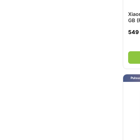
Xiao
GB (
549
Pulsuz