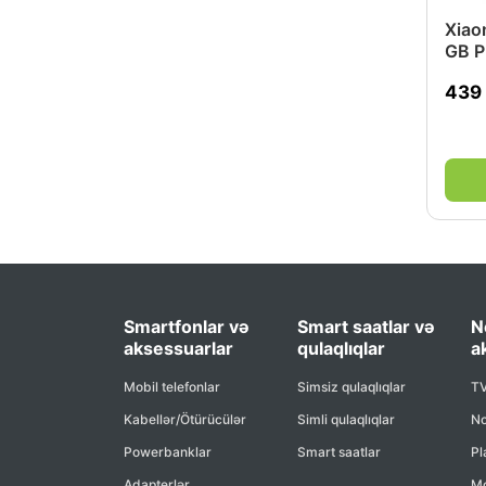
Xiao
GB P
439
Smartfonlar və
Smart saatlar və
N
aksessuarlar
qulaqlıqlar
a
Mobil telefonlar
Simsiz qulaqlıqlar
TV
Kabellər/Ötürücülər
Simli qulaqlıqlar
No
Powerbanklar
Smart saatlar
Pl
Adapterlər
Mo