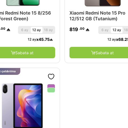
mi Redmi Note 15 8/256
Xiaomi Redmi Note 15 Pro
Forest Green)
12/512 GB (Tutanium)
.00
.00
₼
819
₼
6 ay
12 ay
18 ay
6 ay
12 ay
18
x
45.75
₼
x
68.2
12 ay
12 ay
Səbətə at
Səbətə at
 çatdırılma