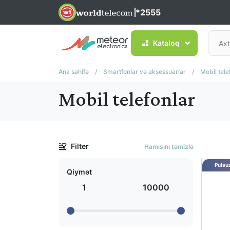
*2555
Kataloq
Ana səhifə
/
Smartfonlar və aksessuarlar
/
Mobil tele
Mobil telefonlar
Filter
Hamısını təmizlə
Pulsuz
Qiymət
1
10000