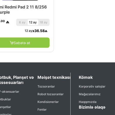
mi Redmi Pad 2 11 8/256
urple
.00
₼
6 ay
12 ay
18 ay
x
36.58
₼
12 ay
Səbətə at
otbuk, Planşet və
Məişət texnikası
Kömək
kssesuarları
Tozsoranlar
Korporativ satışlar
-aksesuarlar
Robot tozsoranlar
Mağazalarımız
tbuklar
Kondisionerlər
Haqqımızda
Bizimlə əlaqə
anşetlər
Fenlər
nitorlar