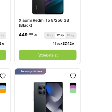
Xiaomi Redmi 15 8/256 GB
(Black)
.00
449
₼
 ay
6 ay
12 ay
18 ay
5
₼
x
37.42
₼
12 ay
Səbətə at
Pulsuz çatdırılma