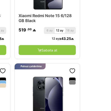
8
Xiaomi Redmi Note 15 6/128
GB Black
.00
519
₼
 ay
6 ay
12 ay
18 ay
8
₼
x
43.25
₼
12 ay
Səbətə at
Pulsuz çatdırılma