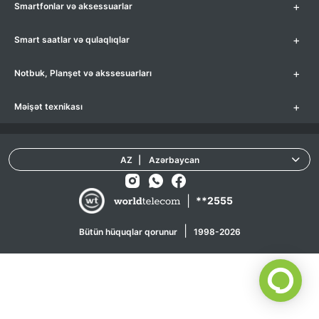
+
Smartfonlar və aksessuarlar
+
Smart saatlar və qulaqlıqlar
+
Notbuk, Planşet və akssesuarları
+
Məişət texnikası
AZ
|
Azərbaycan
|
**2555
|
Bütün hüquqlar qorunur
1998-2026