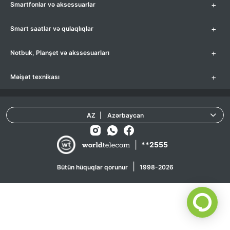
+
Smartfonlar və aksessuarlar
+
Smart saatlar və qulaqlıqlar
+
Notbuk, Planşet və akssesuarları
+
Məişət texnikası
AZ
|
Azərbaycan
|
**2555
|
Bütün hüquqlar qorunur
1998-2026