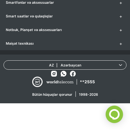
+
Smartfonlar və aksessuarlar
+
Smart saatlar və qulaqlıqlar
+
Notbuk, Planşet və akssesuarları
+
Məişət texnikası
AZ
|
Azərbaycan
|
**2555
|
Bütün hüquqlar qorunur
1998-2026