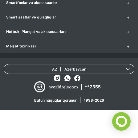
+
Smartfonlar və aksessuarlar
+
Smart saatlar və qulaqlıqlar
+
Notbuk, Planşet və akssesuarları
+
Məişət texnikası
AZ
|
Azərbaycan
|
**2555
|
Bütün hüquqlar qorunur
1998-2026