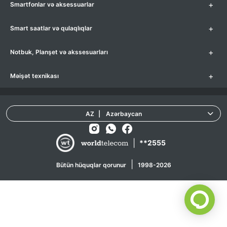
+
Smartfonlar və aksessuarlar
+
Smart saatlar və qulaqlıqlar
+
Notbuk, Planşet və akssesuarları
+
Məişət texnikası
AZ
|
Azərbaycan
|
**2555
|
Bütün hüquqlar qorunur
1998-2026