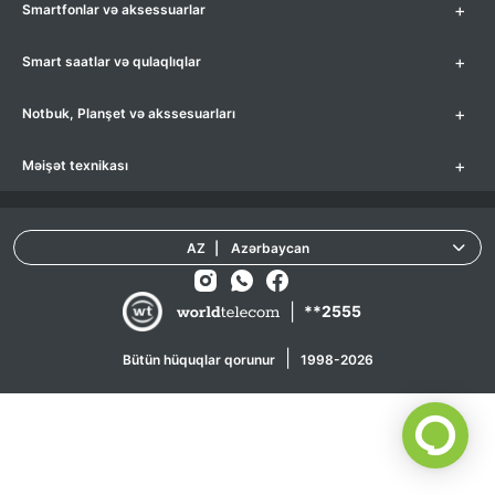
+
Smartfonlar və aksessuarlar
+
Smart saatlar və qulaqlıqlar
+
Notbuk, Planşet və akssesuarları
+
Məişət texnikası
AZ
|
Azərbaycan
|
**2555
|
Bütün hüquqlar qorunur
1998-2026