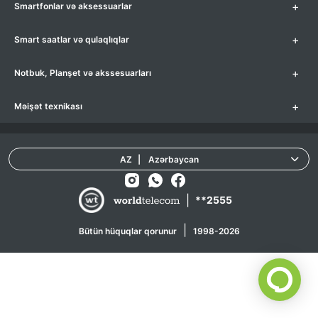
+
Smartfonlar və aksessuarlar
+
Smart saatlar və qulaqlıqlar
+
Notbuk, Planşet və akssesuarları
+
Məişət texnikası
AZ
|
Azərbaycan
|
**2555
|
Bütün hüquqlar qorunur
1998-2026