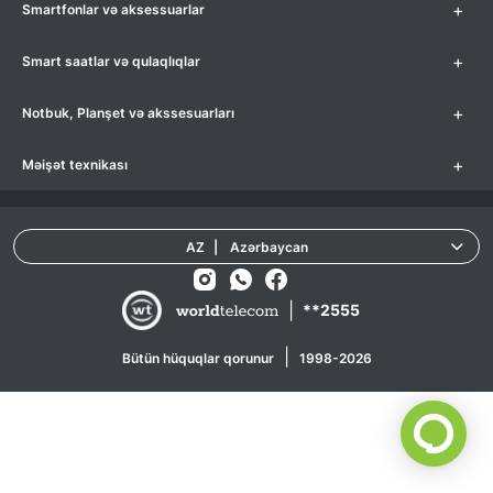
+
Smartfonlar və aksessuarlar
+
Smart saatlar və qulaqlıqlar
+
Notbuk, Planşet və akssesuarları
+
Məişət texnikası
AZ
|
Azərbaycan
|
**2555
|
Bütün hüquqlar qorunur
1998-2026