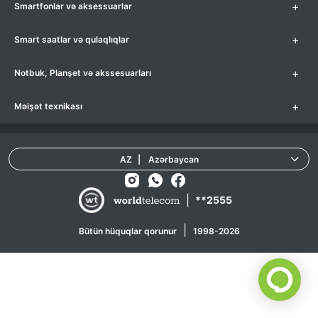
+
Smartfonlar və aksessuarlar
+
Smart saatlar və qulaqlıqlar
+
Notbuk, Planşet və akssesuarları
+
Məişət texnikası
AZ
|
Azərbaycan
|
**2555
|
Bütün hüquqlar qorunur
1998-2026