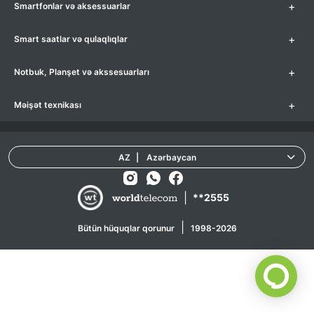
+
Smartfonlar və aksessuarlar
+
Smart saatlar və qulaqlıqlar
+
Notbuk, Planşet və akssesuarları
+
Məişət texnikası
AZ
|
Azərbaycan
|
**2555
|
Bütün hüquqlar qorunur
1998-2026