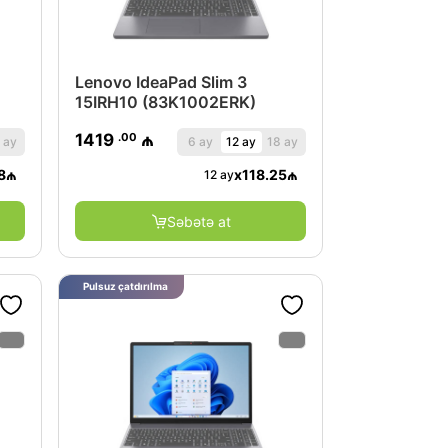
Lenovo IdeaPad Slim 3
15IRH10 (83K1002ERK)
.00
1419
₼
 ay
6 ay
12 ay
18 ay
8
₼
x
118.25
₼
12 ay
Səbətə at
Pulsuz çatdırılma