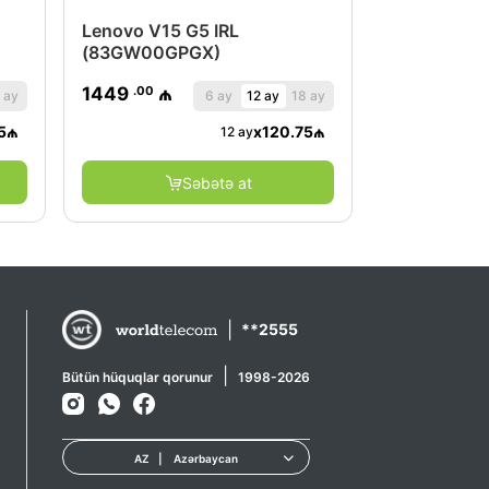
Lenovo V15 G5 IRL
(83GW00GPGX)
.00
1449
₼
 ay
6 ay
12 ay
18 ay
5
₼
x
120.75
₼
12 ay
Səbətə at
|
**2555
|
Bütün hüquqlar qorunur
1998-2026
AZ
|
Azərbaycan