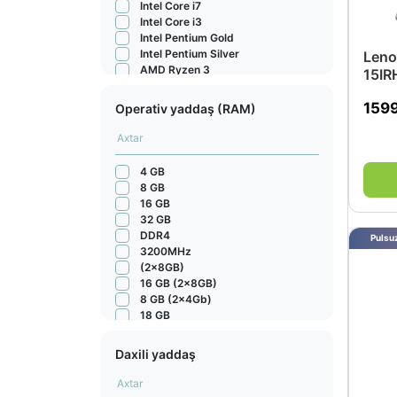
Intel Core i7
Intel Core i3
Intel Pentium Gold
Intel Pentium Silver
Leno
AMD Ryzen 3
15IR
AMD 3020e
Apple M1
159
Operativ yaddaş (RAM)
Apple M2
Apple M2 Pro
Apple M2 Max
Apple M3 Pro
4 GB
Apple M3
8 GB
Apple M1 8-Core
16 GB
AMD Ryzen
32 GB
i9
DDR4
Pulsuz
Intel Core 5
3200MHz
Intel Core Ultra 7
(2x8GB)
Intel
16 GB (2x8GB)
12700H
8 GB (2x4Gb)
Intel Core Ultra 5
18 GB
Apple M3 Max
36 GB
Intel® Core Ultra 7
8GB (2x4GB)
Daxili yaddaş
Intel Core Ultra 9
4GB
Apple M4
32GB (2x16GB)
Apple M4 Pro
8GB (2x4GB) (Up to 12GB)