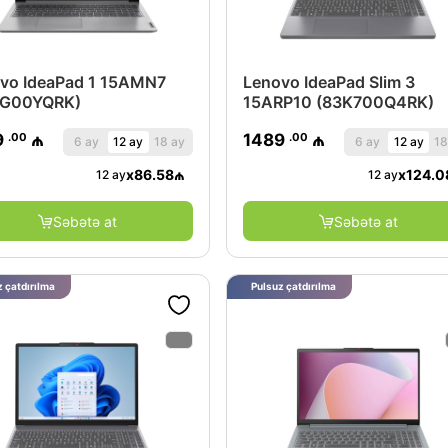
vo IdeaPad 1 15AMN7
Lenovo IdeaPad Slim 3
VG00YQRK)
15ARP10 (83K700Q4RK)
.00
.00
9
₼
1489
₼
6 ay
12 ay
18 ay
6 ay
12 ay
18
x
86.58
₼
x
124.0
12 ay
12 ay
Səbətə at
Səbətə at
 çatdırılma
Pulsuz çatdırılma