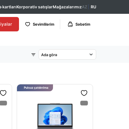
 kartları
Korporativ satışlar
Mağazalarımız
AZ
RU
iyalar
Sevimlilərim
Səbətim
Ada görə
Pulsuz çatdırılma