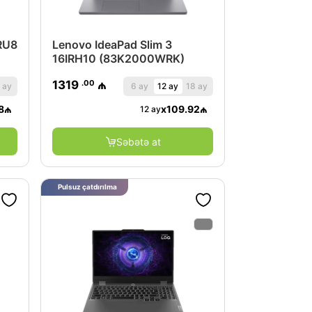
RU8
Lenovo IdeaPad Slim 3
16IRH10 (83K2000WRK)
.00
1319
₼
 ay
6 ay
12 ay
18 ay
8
₼
x
109.92
₼
12 ay
Səbətə at
Pulsuz çatdırılma