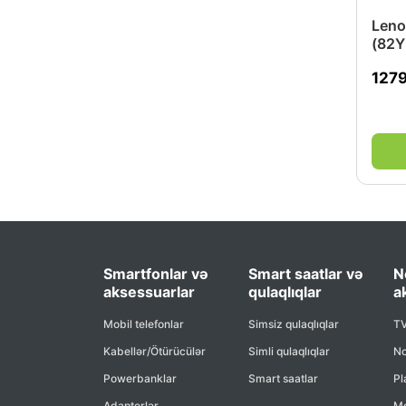
256GB UFS 2.1
256GB UFS
Leno
256 GB SSD (M.2) G4 (Up to
(82Y
512GB)
512 GB SSD (M.2) G4 (Up to 1TB)
127
256 GB SSD (M.2) (Up to 512GB)
512GB SSD (M.2) G4 (Up to 1TB)
512GB SSD (M.2) G3
512GB SSD M.2 NVMe
256GB SSD (M.2)
512GB SSD (M.2) G4
256GB SSD M.2 G4 (Up to 512GB)
2TB SSD (M.2) G4
32 Gb
8 Gb
512GB SSD M.2 NVMe (Up to 1TB)
1TB SSD M.2 NVMe
Smartfonlar və
Smart saatlar və
N
1TB SSD M.2 NVMe G.4
aksessuarlar
qulaqlıqlar
a
512GB SSD M.2 NVMe G4 (Up to
1TB)
Mobil telefonlar
Simsiz qulaqlıqlar
TV
512GB SSD M.2 NVMe G4
1TB SSD M.2 NVMe G.3
Kabellər/Ötürücülər
Simli qulaqlıqlar
No
512GB SSD NVMe (M.2) G4 (Up to
Powerbanklar
Smart saatlar
Pl
1TB)
512GB SSD NVMe M.2 G4 (Up to
Adapterlər
Mo