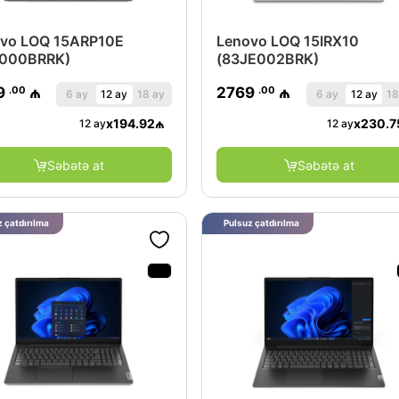
vo LOQ 15ARP10E
Lenovo LOQ 15IRX10
S000BRRK)
(83JE002BRK)
.00
.00
9
₼
2769
₼
6 ay
12 ay
18 ay
6 ay
12 ay
18
x
194.92
₼
x
230.7
12 ay
12 ay
Səbətə at
Səbətə at
 çatdırılma
Pulsuz çatdırılma