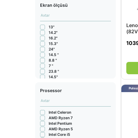
Ekran ölçüsü
Leno
13"
(82
14.2"
16.2"
103
15.3"
24"
14.5 "
8.8 "
7 "
23.8 "
14.5"
15.1"
13" 2408 x 1506 px
Pulsuz
Prosessor
14.2" 3024 x 1964 px
18"
11.6"
13.3"
Intel Celeron
13.6"
AMD Ryzen 7
14"
Intel Pentium
15.6"
AMD Ryzen 5
16"
Intel Core i5
17.3"