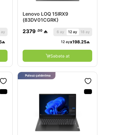
Lenovo LOQ 15IRX9
(83DV01CGRK)
.00
2379
₼
 ay
6 ay
12 ay
18 ay
5
₼
x
198.25
₼
12 ay
Səbətə at
Pulsuz çatdırılma