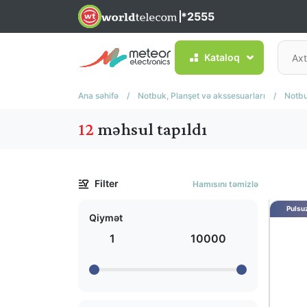
*2555
Kataloq
Ana səhifə
/
Notbuk, Planşet və akssesuarları
/
Notbu
12
məhsul tapıldı
Filter
Hamısını təmizlə
Pulsuz
Qiymət
1
10000