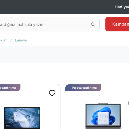
Hədiyyə
Kampan
klar
/
Lenovo
 çatdırılma
Pulsuz çatdırılma