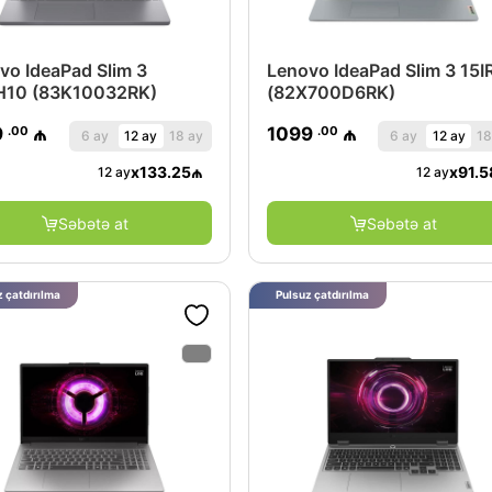
vo IdeaPad Slim 3
Lenovo IdeaPad Slim 3 15I
H10 (83K10032RK)
(82X700D6RK)
.00
.00
9
₼
1099
₼
6 ay
12 ay
18 ay
6 ay
12 ay
18
x
133.25
₼
x
91.5
12 ay
12 ay
Səbətə at
Səbətə at
 çatdırılma
Pulsuz çatdırılma