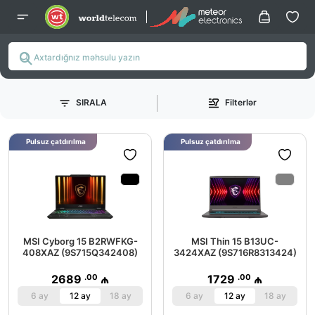
SIRALA
Filterlər
Pulsuz çatdırılma
Pulsuz çatdırılma
MSI Cyborg 15 B2RWFKG-
MSI Thin 15 B13UC-
408XAZ (9S715Q342408)
3424XAZ (9S716R8313424)
.00
.00
2689
₼
1729
₼
6 ay
12 ay
18 ay
6 ay
12 ay
18 ay