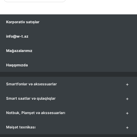
Korporativ satışlar
info@w-t.az
Mağazalarımız
Haqqımızda
+
Smartfonlar və aksessuarlar
+
Smart saatlar və qulaqlıqlar
+
Notbuk, Planşet və akssesuarları
+
Məişət texnikası