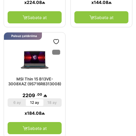
x
224.08
₼
x
144.08
₼
Səbətə at
Səbətə at
Pulsuz çatdırılma
MSI Thin 15 B13VE-
3008XAZ (9S716R8313008)
.00
2209
₼
6 ay
12 ay
18 ay
x
184.08
₼
Səbətə at