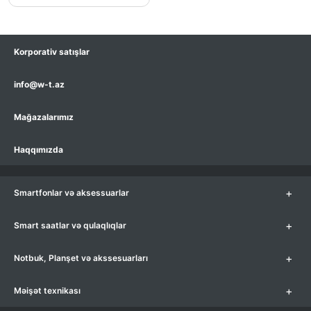
Korporativ satışlar
info@w-t.az
Mağazalarımız
Haqqımızda
+
Smartfonlar və aksessuarlar
+
Smart saatlar və qulaqlıqlar
+
Notbuk, Planşet və akssesuarları
+
Məişət texnikası