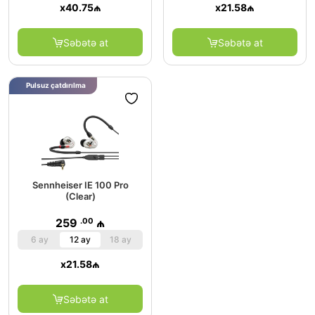
x
40.75
₼
x
21.58
₼
Səbətə at
Səbətə at
Pulsuz çatdırılma
Sennheiser IE 100 Pro
(Clear)
.00
259
₼
6 ay
12 ay
18 ay
x
21.58
₼
Səbətə at