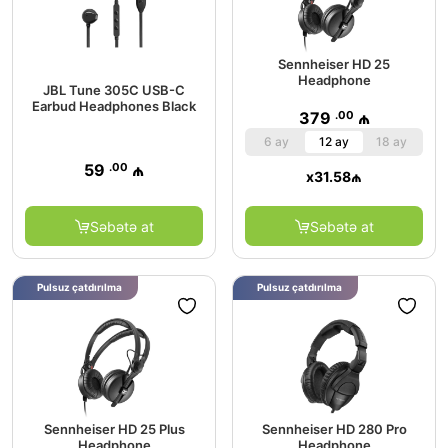
Sennheiser HD 25
Headphone
JBL Tune 305C USB-C
Earbud Headphones Black
.00
379
₼
6 ay
12 ay
18 ay
.00
59
₼
x
31.58
₼
Səbətə at
Səbətə at
Pulsuz çatdırılma
Pulsuz çatdırılma
Sennheiser HD 25 Plus
Sennheiser HD 280 Pro
Headphone
Headphone