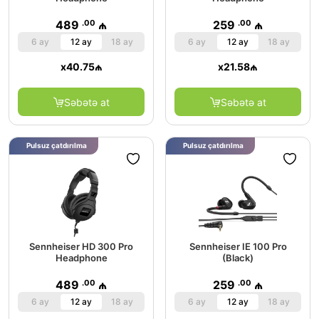
.00
.00
489
₼
259
₼
6 ay
12 ay
18 ay
6 ay
12 ay
18 ay
x
40.75
₼
x
21.58
₼
Səbətə at
Səbətə at
Pulsuz çatdırılma
Pulsuz çatdırılma
Sennheiser HD 300 Pro
Sennheiser IE 100 Pro
Headphone
(Black)
.00
.00
489
₼
259
₼
6 ay
12 ay
18 ay
6 ay
12 ay
18 ay