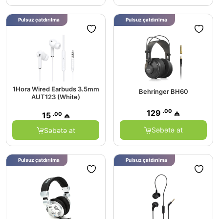
Pulsuz çatdırılma
Pulsuz çatdırılma
1Hora Wired Earbuds 3.5mm
Behringer BH60
AUT123 (White)
.00
129
₼
.00
15
₼
Səbətə at
Səbətə at
Pulsuz çatdırılma
Pulsuz çatdırılma