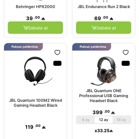
Behringer HPX2000
JBL Endurance Run 2 Black
.00
.00
39
₼
69
₼
Səbətə at
Səbətə at
Pulsuz çatdırılma
Pulsuz çatdırılma
JBL Quantum ONE
Professional USB Gaming
JBL Quantum 100M2 Wired
Headset Black
Gaming Headset Black
.00
399
₼
6 ay
12 ay
18 ay
.00
119
₼
x
33.25
₼