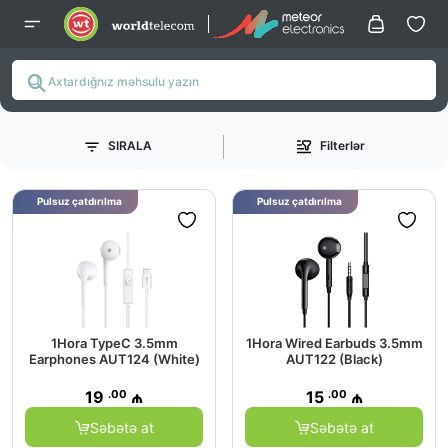
SIRALA
Filterlər
Pulsuz çatdırılma
Pulsuz çatdırılma
1Hora TypeC 3.5mm
1Hora Wired Earbuds 3.5mm
Earphones AUT124 (White)
AUT122 (Black)
.00
.00
19
₼
15
₼
Səbətə at
Səbətə at