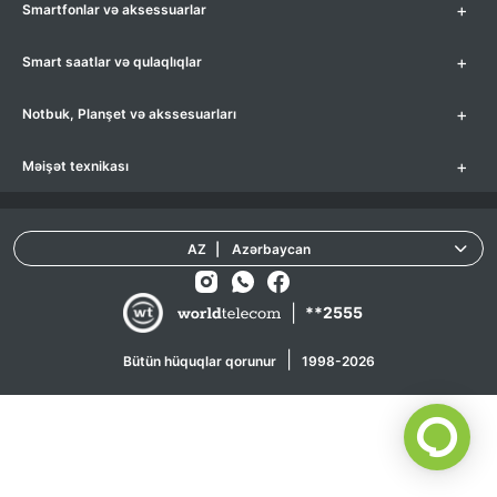
+
Smartfonlar və aksessuarlar
+
Smart saatlar və qulaqlıqlar
+
Notbuk, Planşet və akssesuarları
+
Məişət texnikası
AZ
|
Azərbaycan
|
**2555
|
Bütün hüquqlar qorunur
1998-2026