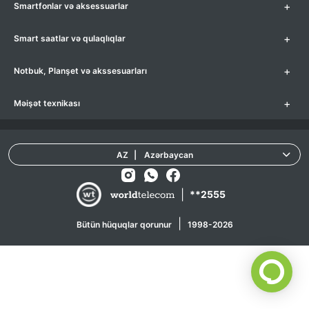
+
Smartfonlar və aksessuarlar
+
Smart saatlar və qulaqlıqlar
+
Notbuk, Planşet və akssesuarları
+
Məişət texnikası
AZ
|
Azərbaycan
|
**2555
|
Bütün hüquqlar qorunur
1998-2026