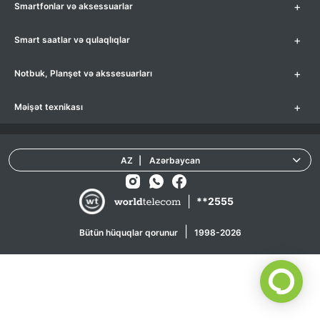
+
Smartfonlar və aksessuarlar
+
Smart saatlar və qulaqlıqlar
+
Notbuk, Planşet və akssesuarları
+
Məişət texnikası
AZ
|
Azərbaycan
|
**2555
|
Bütün hüquqlar qorunur
1998-2026