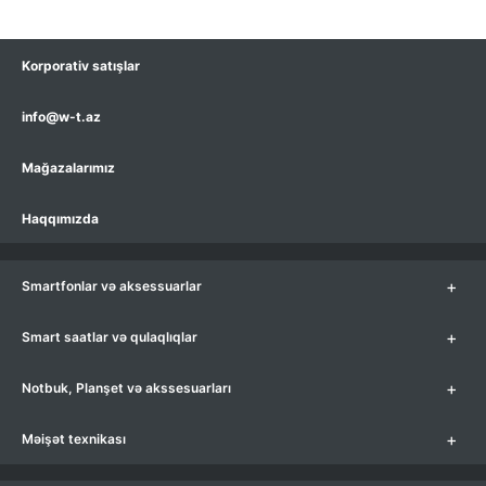
Korporativ satışlar
info@w-t.az
Mağazalarımız
Haqqımızda
+
Smartfonlar və aksessuarlar
+
Smart saatlar və qulaqlıqlar
+
Notbuk, Planşet və akssesuarları
+
Məişət texnikası