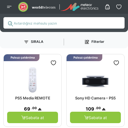
SIRALA
Filterlər
Pulsuz çatdırılma
Pulsuz çatdırılma
PS5 Media REMOTE
Sony HD Camera – PS5
.00
.00
69
₼
109
₼
Səbətə at
Səbətə at