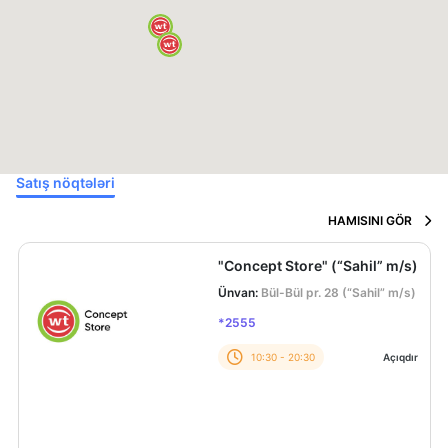
Satış nöqtələri
HAMISINI GÖR
"Concept Store" (“Sahil” m/s)
1
Ünvan:
Bül-Bül pr. 28 (“Sahil” m/s)
*2555
r
10:30 - 20:30
Açıqdır