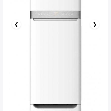
❮
❯
Stokda Yoxdur