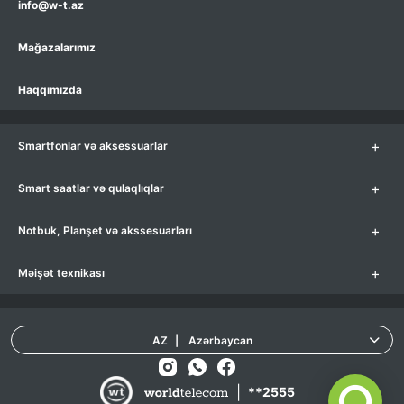
info@w-t.az
Mağazalarımız
Haqqımızda
+
Smartfonlar və aksessuarlar
+
Smart saatlar və qulaqlıqlar
+
Notbuk, Planşet və akssesuarları
+
Məişət texnikası
AZ
|
Azərbaycan
|
**2555