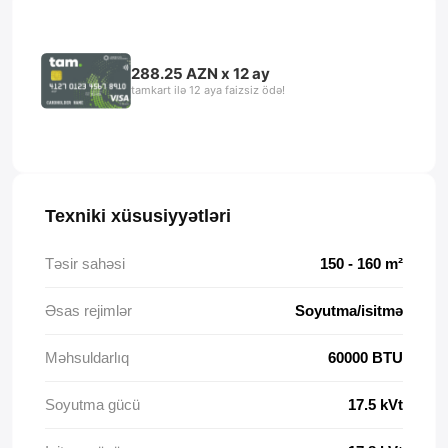
288.25 AZN x 12 ay
tamkart ilə 12 aya faizsiz ödə!
Texniki xüsusiyyətləri
Təsir sahəsi
150 - 160 m²
Əsas rejimlər
Soyutma/isitmə
Məhsuldarlıq
60000 BTU
Soyutma gücü
17.5 kVt