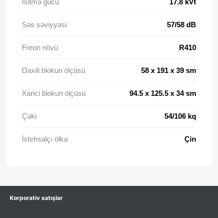
Isitmə gücü
17.8 kVt
Səs səviyyəsi
57/58 dB
Freon növü
R410
Daxili blokun ölçüsü
58 x 191 x 39 sm
Xarici blokun ölçüsü
94.5 x 125.5 x 34 sm
Çəki
54/106 kq
İstehsalçı ölkə
Çin
Korporativ satışlar