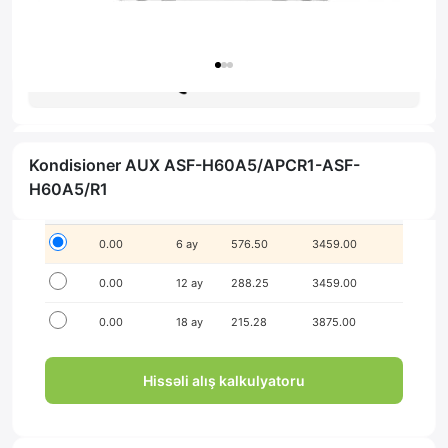
Zəmanət: 1il
Məsləhət al
Kondisioner AUX ASF-H60A5/APCR1-ASF-
İlkin ödənişsiz hissə-hissə ödə!
H60A5/R1
Seçim
İlkin ödəniş
Müddət
Aylıq ödəniş
Yekun məbləğ
0.00
6 ay
576.50
3459.00
0.00
12 ay
288.25
3459.00
0.00
18 ay
215.28
3875.00
Hissəli alış kalkulyatoru